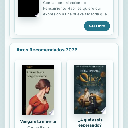
Verificación y puesta a punto de la
Con la denominacion de
distribución 12. Bloque motor y tren
Pensamiento Habil se quiere dar
alternativo 13. Comprobación del
expresion a una nueva filosofia que
pistón, biela, cigüeñal y bloque 14. El
centre su reflexion en la tesis
sistema de lubricación 15. El
atribuida ya a Anaxagoras de que "la
Ver Libro
sistemas de refrigeración 16. El
inteligencia proviene de las manos."
motor de dos tiempos...
Dicha tesis no ha encontrado hasta
la aparicion de la Antropologia
evolucionista y la Psicologia evolutiva
Libros Recomendados 2026
piagetiana su confirmacion cientifico
positiva sobre la que poder
fundamentar una reflexion filosofica
en torno al papel de las habilidades
corporales en general, y manuales
en especial, en el desarrollo de la
comprension y dominio racional del
mundo. Ello exige entonces una
nueva...
¿A qué estás
Vengaré tu muerte
esperando?
Carme Riera