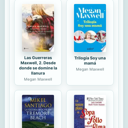
llenguatge alhora clar i rigorós, Roger
Canals redefineix en aquest assaig el
camp de l’antropologia visual des d’un
vessant alhora teòric i pràctic. A
partir de nombrosos exemples del...
Las Guerreras
Trilogía Soy una
Maxwell, 2. Desde
mamá
donde se domine la
Megan Maxwell
llanura
Megan Maxwell