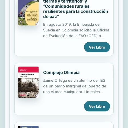
tierras y territorios” y
“Comunidades rurales
resilientes para la construcción
de paz”
En agosto 2019, la Embajada de
Suecia en Colombia solicitó la Oficina
de Evaluación de la FAO (OED) a
realizar una evaluación final de dos
Ver Libro
proyectos en forma conjunta para
proporcionar recomendaciones que
pudieran apoyar tanto a la Embajada
de Suecia y FAO Colombia a
implementar un nuevo proyecto,
Complejo Olimpia
“Transformación territorial, resiliencia
Jaime Ortega es un alumno del IES
y sostenibilidad”, en el año 2020..
de un barrio marginal del puerto de
Los proyectos han logrado apoyar al
una ciudad cualquiera. Un chico
estado colombiano en la integración
superdotado, cuya vida discurre al
de más de 3 000 familias de 23
filo de la navaja, entre el éxito y el
grupos étnicos en el proceso de
Ver Libro
fracaso, aunque su entorno y las
restitución de sus territorios, mejorar
malas compañías parecen inclinarle
los medios de vida de las...
hacia la peor opción. De familia
desestructurada, lector de novelas