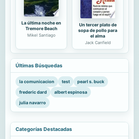
La última noche en
Un tercer plato de
Tremore Beach
sopa de pollo para
Mikel Santiago
el alma
Jack Canfield
Últimas Búsquedas
la comunicacion
test
pearl s. buck
frederic dard
albert espinosa
julia navarro
Categorías Destacadas