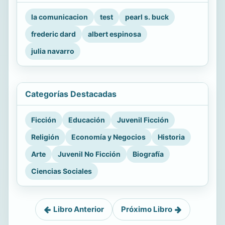
la comunicacion
test
pearl s. buck
frederic dard
albert espinosa
julia navarro
Categorías Destacadas
Ficción
Educación
Juvenil Ficción
Religión
Economía y Negocios
Historia
Arte
Juvenil No Ficción
Biografía
Ciencias Sociales
Libro Anterior
Próximo Libro