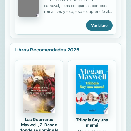
carnaval, esas comparsas con esos
romances y eso, eso es aprendío allí,
eso allí es una solera en Cai. Aquí en
Jerez na más que cantar por bulerías
Ver Libro
bailar por bulerías, en Cai no, en Cai
esos romances que eso es propio de
ellos, y eso es enseñao de ellos y
eso es lo que hacen, pero eso de
Libros Recomendados 2026
Cádiz están preciosos, esas
comparsas que hacen allí con esos
romances y esas cosas eso está
divino, a mi me gusta una hartá....
(...)....y en Cai no, en Cai hay clase y
hay solera porque el pueblo es lo
que trae. Le pasa como a nosotros
aquí, y esas comparsas...
Las Guerreras
Trilogía Soy una
Maxwell, 2. Desde
mamá
donde se domine la