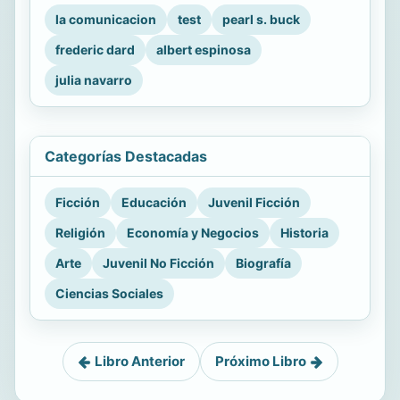
la comunicacion
test
pearl s. buck
frederic dard
albert espinosa
julia navarro
Categorías Destacadas
Ficción
Educación
Juvenil Ficción
Religión
Economía y Negocios
Historia
Arte
Juvenil No Ficción
Biografía
Ciencias Sociales
Libro Anterior
Próximo Libro