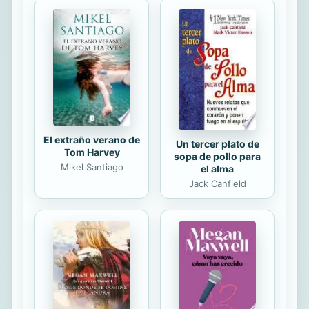
tarde. Este es un libro con
protagonistas como Epaminondas,
Pericles, Alejandro, Espartaco o
César, que nos habla de las grandes
batallas del pasado y nos ayuda a
entender mayor los triunfos y la
gloria de Atenas o de Roma. ...
El extraño verano de
Un tercer plato de
Tom Harvey
sopa de pollo para
Mikel Santiago
el alma
Jack Canfield