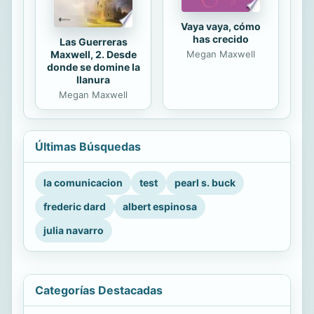
Vaya vaya, cómo
has crecido
Las Guerreras
Maxwell, 2. Desde
Megan Maxwell
donde se domine la
llanura
Megan Maxwell
Últimas Búsquedas
la comunicacion
test
pearl s. buck
frederic dard
albert espinosa
julia navarro
Categorías Destacadas