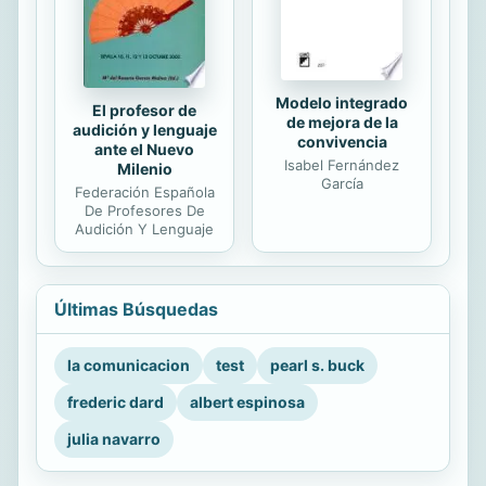
Modelo integrado
El profesor de
de mejora de la
audición y lenguaje
convivencia
ante el Nuevo
Isabel Fernández
Milenio
García
Federación Española
De Profesores De
Audición Y Lenguaje
Últimas Búsquedas
la comunicacion
test
pearl s. buck
frederic dard
albert espinosa
julia navarro