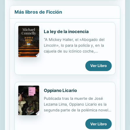
Más libros de Ficción
La ley de la inocencia
"A Mickey Haller, el «Abogado del
Lincoln», lo para la policía y, en la
cajuela de su icónico coche,
encuentran el cadáver de uno de sus
clientes. Haller es acusado de
Ver Libro
asesinato y no puede afrontar la
exorbitante fianza de 5 millones de
dólares que le impone un juez que
tiene una afrenta personal contra él.
Oppiano Licario
Mickey elige ejercer de su propio
abogado y comienza a construir la
Publicada tras la muerte de José
estrategia de su defensa desde una
Lezama Lima, Oppiano Licario es la
celda en la prisión de Twin Towers,
segunda parte de la polémica novela
en el centro de Los Ángeles, al
Paradiso. En Oppiano Licario el
tiempo que no puede dejar de mirar
universo narrativo de Lezama rebasa
Ver Libro
por encima del hombro... porque,
los marcos de la saga familiar y se