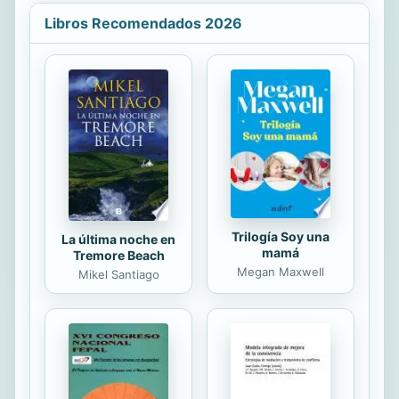
presencia de la naturaleza y de los
Libros Recomendados 2026
mitos que, desde que el hombre
goza de memoria, han servido para
explicar los misterios de la tierra.
Trilogía Soy una
La última noche en
mamá
Tremore Beach
Megan Maxwell
Mikel Santiago