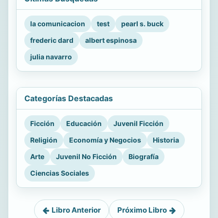
la comunicacion
test
pearl s. buck
frederic dard
albert espinosa
julia navarro
Categorías Destacadas
Ficción
Educación
Juvenil Ficción
Religión
Economía y Negocios
Historia
Arte
Juvenil No Ficción
Biografía
Ciencias Sociales
Libro Anterior
Próximo Libro