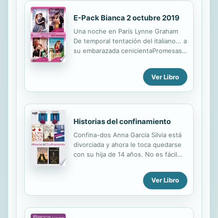
hacer de celestina con sus vecinos.
Sentido y sensibilidad. Tendrán que
E-Pack Bianca 2 octubre 2019
apoyarse mutuamente para llegar a
ser felices.
Una noche en París Lynne Graham
De temporal tentación del italiano... a
su embarazada cenicientaPromesas
del ayer Abby Green ¿Podrían
redimirse con un matrimonio de
Ver Libro
conveniencia? Corazón encarcelado
Natalie Anderson Su maravilloso
encuentro fue un secreto... ¡hasta
que supo que estaba embarazada!
Deudas del alma Melanie Milburne
Historias del confinamiento
Cásate conmigo este fin de
Confina-dos Anna Garcia Silvia está
semana...
divorciada y ahora le toca quedarse
con su hija de 14 años. No es fácil
cumplir el encierro con una
adolescente que solo quiere salir de
Ver Libro
casa, por eso sube al terrado del
edificio a tomar el aire. Allí se
encuentra con Héctor, quien también
necesita un respiro después de su