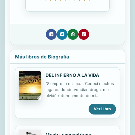
Más libros de Biografía
DEL INFIERNO A LA VIDA
“Siempre lo mismo... Conocí muchos
lugares donde vendían droga, me
olvidé rotundamente de mi
enamorada, la droga pudo más que
el amor. Me fui a vivir a un cerro con
Ver Libro
unos amigos delincuentes. Era como
una casita de piedra con techo de
plástico y hacíamos todos los días lo
mismo, andábamos todo sucios, no
Mente, encuentrame