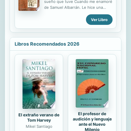
sueño que tuve Cuando me enamoré
mismo claramente y revela la herida
de Samuel Albarrán. Le hice una
original que determinó toda su
promesa que expresé como un
existencia. «Si tus fotografías no son
deseo: “Algún día me gustaría
Ver Libro
suficientemente buenas, es que no
escribir un libro sobre eso”... le dije
te has acercado bastante». ...
cuando me contaba de su familia. Lo
que más tocó mi corazón fue la
historia de su hermanita Ruth. Han
Libros Recomendados 2026
pasado más de cuarenta años y al fin
lo he podido hacer. Que Dios sea
glorificado a través de esta historia
de amor y entrega a su servicio.
El profesor de
El extraño verano de
audición y lenguaje
Tom Harvey
ante el Nuevo
Mikel Santiago
Milenio