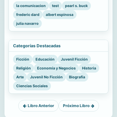
la comunicacion
test
pearl s. buck
frederic dard
albert espinosa
julia navarro
Categorías Destacadas
Ficción
Educación
Juvenil Ficción
Religión
Economía y Negocios
Historia
Arte
Juvenil No Ficción
Biografía
Ciencias Sociales
Libro Anterior
Próximo Libro