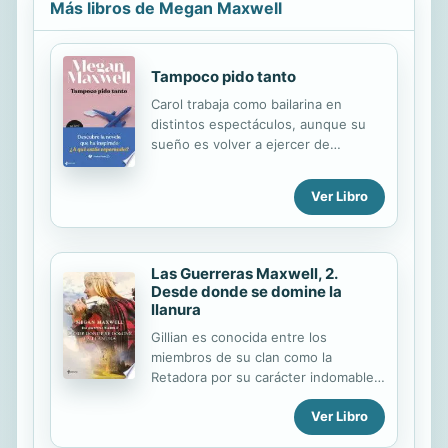
Más libros de Megan Maxwell
Tampoco pido tanto
Carol trabaja como bailarina en
distintos espectáculos, aunque su
sueño es volver a ejercer de
tripulante de cabina de pasajeros, y
la oportunidad se le presenta en la
Ver Libro
compañía High Drogo. Daryl es
comandante y viaja por todo el
mundo pilotando aviones de dicha
compañía. Ambos se conocen a
Las Guerreras Maxwell, 2.
través de Lola, hermana de Daryl y
Desde donde se domine la
amiga de Carol. Y, aunque se atraen,
llanura
y los dos están abiertos a disfrutar
Gillian es conocida entre los
del sexo sin tapujos, intentan no
miembros de su clan como la
acercarse más de lo debido, pues no
Retadora por su carácter indomable,
quieren causarle problemas a Lola.
que siendo su mayor atractivo es
Sin embargo, todo cambia cuando el
Ver Libro
también su gran maldición.
corazón puede a la razón. Incapaces
Enamorada de Niall desde la infancia,
de...