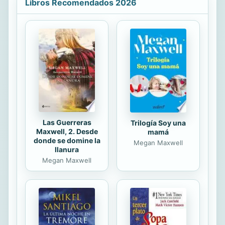
Libros Recomendados 2026
rozando lo inverosímil, conforman un
relato en el que el bien y el mal; la
amistad y el amor; la ficción y la
realidad y sobre todo ello, la
exaltación de la poesía como
salvadora de almas se combinan en
dos espacios exteriores: Estambul
(Istanbul) y Esmirna (Izmir) y tres
interiores: un aula...
Las Guerreras
Trilogía Soy una
Maxwell, 2. Desde
mamá
donde se domine la
Megan Maxwell
llanura
Megan Maxwell