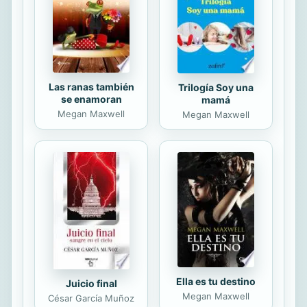
violenta Sudáfrica del apartheid. Dos
décadas después, es la nueva
estrella de la...
Las ranas también
Trilogía Soy una
se enamoran
mamá
Megan Maxwell
Megan Maxwell
Ella es tu destino
Juicio final
Megan Maxwell
César García Muñoz