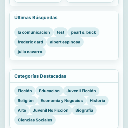
Últimas Búsquedas
la comunicacion
test
pearl s. buck
frederic dard
albert espinosa
julia navarro
Categorías Destacadas
Ficción
Educación
Juvenil Ficción
Religión
Economía y Negocios
Historia
Arte
Juvenil No Ficción
Biografía
Ciencias Sociales