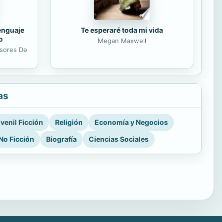
lenguaje
Te esperaré toda mi vida
o
Megan Maxwell
esores De
as
venil Ficción
Religión
Economía y Negocios
No Ficción
Biografía
Ciencias Sociales