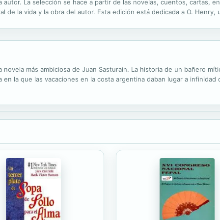
autor. La selección se hace a partir de las novelas, cuentos, cartas, e
ral de la vida y la obra del autor. Esta edición está dedicada a O. Henry
u admirable tratamiento de los finales narrativos sorpresivos populariz
a novela más ambiciosa de Juan Sasturain. La historia de un bañero míti
 en la que las vacaciones en la costa argentina daban lugar a infinidad 