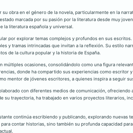
 su obra en el género de la novela, particularmente en la narr
estado marcada por su pasión por la literatura desde muy joven. 
 la literatura española y universal.
ular por explorar temas complejos y profundos en sus escritos. C
es y tramas intrincadas que invitan a la reflexión. Su estilo na
os de la cultura popular y la historia de España.
n múltiples ocasiones, consolidándolo como una figura relevant
nferencias, donde ha compartido sus experiencias como escritor 
omo mentor de jóvenes escritores, a quienes inspira a seguir su
laborado con diferentes medios de comunicación, ofreciendo art
e su trayectoria, ha trabajado en varios proyectos literarios, in
tante continúa escribiendo y publicando, explorando nuevas te
d para contar historias, sino también su profunda capacidad pa
actual.