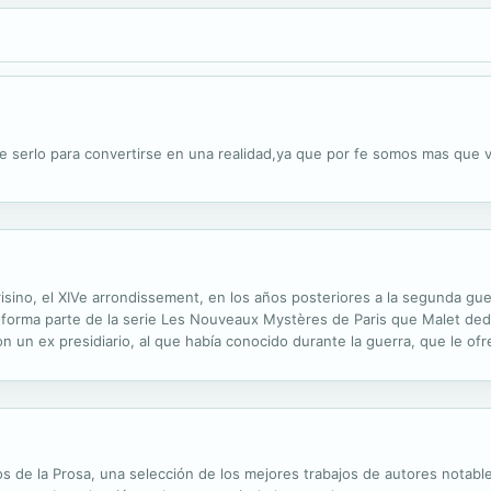
de serlo para convertirse en una realidad,ya que por fe somos mas que
risino, el XIVe arrondissement, en los años posteriores a la segunda gue
forma parte de la serie Les Nouveaux Mystères de Paris que Malet dedicó
n un ex presidiario, al que había conocido durante la guerra, que le o
o trunca el plan. Burma inicia entonces una investigación para...
os de la Prosa, una selección de los mejores trabajos de autores notable