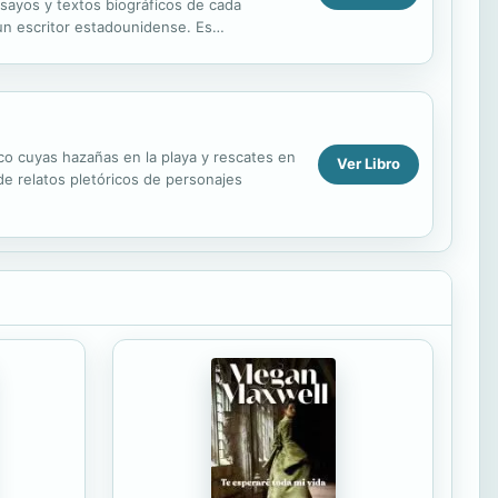
nsayos y textos biográficos de cada
, un escritor estadounidense. Es
ó en lengua...
co cuyas hazañas en la playa y rescates en
Ver Libro
de relatos pletóricos de personajes