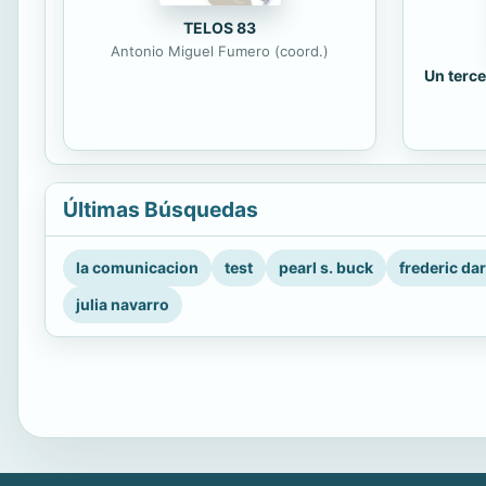
TELOS 83
Antonio Miguel Fumero (coord.)
Un terce
Últimas Búsquedas
la comunicacion
test
pearl s. buck
frederic da
julia navarro