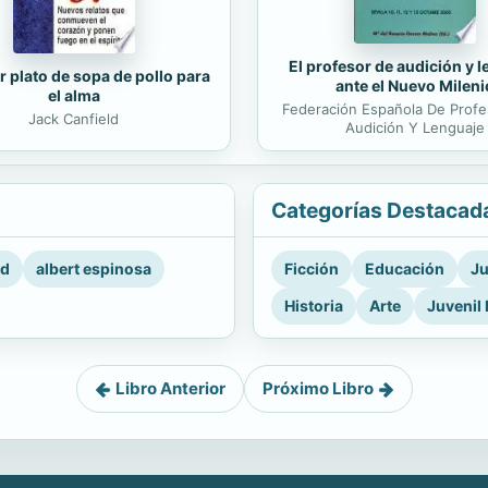
El profesor de audición y 
r plato de sopa de pollo para
ante el Nuevo Mileni
el alma
Federación Española De Prof
Jack Canfield
Audición Y Lenguaje
Categorías Destacad
rd
albert espinosa
Ficción
Educación
Ju
Historia
Arte
Juvenil 
Libro Anterior
Próximo Libro