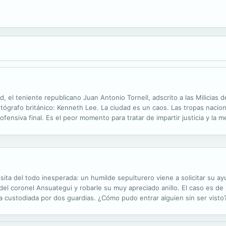
el teniente republicano Juan Antonio Tornell, adscrito a las Milicias de 
otógrafo británico: Kenneth Lee. La ciudad es un caos. Las tropas nacio
ensiva final. Es el peor momento para tratar de impartir justicia y la m
as complicadas ramificaciones del caso que trae entre manos. El Gobiern
ita del todo inesperada: un humilde sepulturero viene a solicitar su ay
del coronel Ansuategui y robarle su muy apreciado anillo. El caso es de
ta custodiada por dos guardias. ¿Cómo pudo entrar alguien sin ser visto