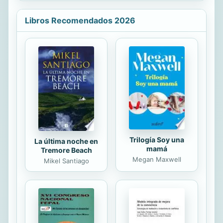
significativos: las fincas de
vacaciones de colegial, las estancias
Libros Recomendados 2026
en Salgar o Barichara, una cuadra de
la calle 41 de Medellín, la Universidad
de Antioquia, antros de aquí y allá y
el barrio Chueca de Madrid. Se
dibujan, además, en estas piezas, las
sombras de personajes como Mao,
Tirofijo o Pablo Escobar y las siluetas
de seres ficticios como Madame...
Trilogía Soy una
La última noche en
mamá
Tremore Beach
Megan Maxwell
Mikel Santiago