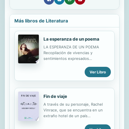
Más libros de Literatura
La esperanza de un poema
LA ESPERANZA DE UN POEMA
Recopilación de vivencias y
sentimientos expresados
poéticamente por una autora vital,
sensual y sensible que a nadie dejará
Ver Libro
indiferente. El lector podrá degustar
en este libro toda una gama de
sabores y matices que van desde el
más dulce y cálido al más amargo,
Fin de viaje
pero siempre sazonados de lirismo y
A través de su personaje, Rachel
ternura.
Vinrace, que se encuentra en un
extraño hotel de un país
sudamericano, Virginia Woolf hace un
brillante retrato de la condición