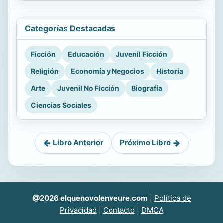
Categorías Destacadas
Ficción
Educación
Juvenil Ficción
Religión
Economía y Negocios
Historia
Arte
Juvenil No Ficción
Biografía
Ciencias Sociales
Libro Anterior
Próximo Libro
@2026 elquenovolenveure.com
|
Política de
Privacidad
|
Contacto
|
DMCA