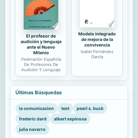
Modelo integrado
El profesor de
de mejora de la
audición y lenguaje
convivencia
ante el Nuevo
Isabel Fernández
Milenio
García
Federación Española
De Profesores De
Audición Y Lenguaje
Últimas Búsquedas
la comunicacion
test
pearl s. buck
frederic dard
albert espinosa
julia navarro