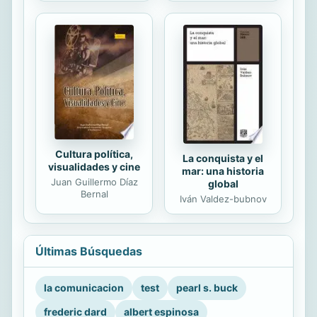
Cultura política,
La conquista y el
visualidades y cine
mar: una historia
Juan Guillermo Díaz
global
Bernal
Iván Valdez-bubnov
Últimas Búsquedas
la comunicacion
test
pearl s. buck
frederic dard
albert espinosa