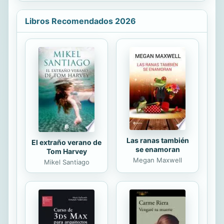
del oficio, y, sobre todo, por la
autenticidad de las historias, hechas
Libros Recomendados 2026
de una sencilla magia, algo así como
una verdad literaria que envuelve
poco a poco entre cuento y cuento
... Pero esto podría decirse de
muchos buenos libros de la literatura
colombiana actual; en lo que sí
encuentro un sello especial con Piel
de conejo es que en esta prosa ...
Las ranas también
El extraño verano de
se enamoran
Tom Harvey
Megan Maxwell
Mikel Santiago