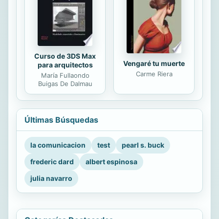
Curso de 3DS Max
Vengaré tu muerte
para arquitectos
Carme Riera
María Fullaondo
Buigas De Dalmau
Últimas Búsquedas
la comunicacion
test
pearl s. buck
frederic dard
albert espinosa
julia navarro