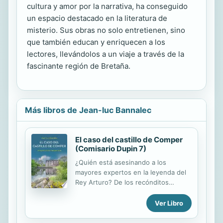
cultura y amor por la narrativa, ha conseguido
un espacio destacado en la literatura de
misterio. Sus obras no solo entretienen, sino
que también educan y enriquecen a los
lectores, llevándolos a un viaje a través de la
fascinante región de Bretaña.
Más libros de Jean-luc Bannalec
El caso del castillo de Comper
(Comisario Dupin 7)
¿Quién está asesinando a los
mayores expertos en la leyenda del
Rey Arturo? De los recónditos
bosques de Bretaña, cargados de
tradiciones y misterios, llega el
Ver Libro
séptimo caso del comisario Dupin. A
finales de verano, el comisario Dupin