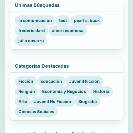
Últimas Búsquedas
la comunicacion
test
pearl s. buck
frederic dard
albert espinosa
julia navarro
Categorías Destacadas
Ficción
Educación
Juvenil Ficción
Religión
Economía y Negocios
Historia
Arte
Juvenil No Ficción
Biografía
Ciencias Sociales