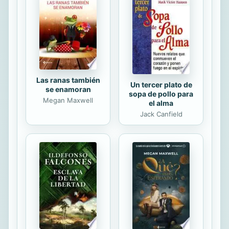
atracción visceral por el vizconde es
correspondida cuando él le propone
que sean amantes. A medida que
crece el deseo del uno por el otro,
aumentan...
Las ranas también
Un tercer plato de
se enamoran
sopa de pollo para
Megan Maxwell
el alma
Jack Canfield