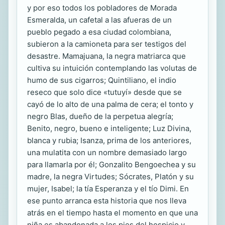
y por eso todos los pobladores de Morada
Esmeralda, un cafetal a las afueras de un
pueblo pegado a esa ciudad colombiana,
subieron a la camioneta para ser testigos del
desastre. Mamajuana, la negra matriarca que
cultiva su intuición contemplando las volutas de
humo de sus cigarros; Quintiliano, el indio
reseco que solo dice «tutuyí» desde que se
cayó de lo alto de una palma de cera; el tonto y
negro Blas, dueño de la perpetua alegría;
Benito, negro, bueno e inteligente; Luz Divina,
blanca y rubia; Isanza, prima de los anteriores,
una mulatita con un nombre demasiado largo
para llamarla por él; Gonzalito Bengoechea y su
madre, la negra Virtudes; Sócrates, Platón y su
mujer, Isabel; la tía Esperanza y el tío Dimi. En
ese punto arranca esta historia que nos lleva
atrás en el tiempo hasta el momento en que una
niña es abandonada a los pies del hospicio y