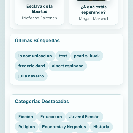
Esclava de la
¿A qué estás
libertad
esperando?
Ildefonso Falcones
Megan Maxwell
Últimas Búsquedas
la comunicacion
test
pearl s. buck
frederic dard
albert espinosa
julia navarro
Categorías Destacadas
Ficción
Educación
Juvenil Ficción
Religión
Economía y Negocios
Historia