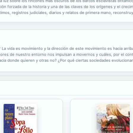
ja luz sobre los rincones más oscuros de los barcos esclavistas británico
ón forzada de la historia y una de las claves de los orígenes y el creci
timos, registros judiciales, diarios y relatos de primera mano, reconstr
 al frente del nacimiento de la cultura afroamericana, el...
? La vida es movimiento y la dirección de este movimiento es hacia arr
ctores de nuestro entorno nos impulsan a movernos y cuáles, por el con
cia donde quieren y otras no? ¿Por qué ciertas sociedades evolucionan
 los códigos culturales y el comportamiento Bio-Lógico de 71 países para