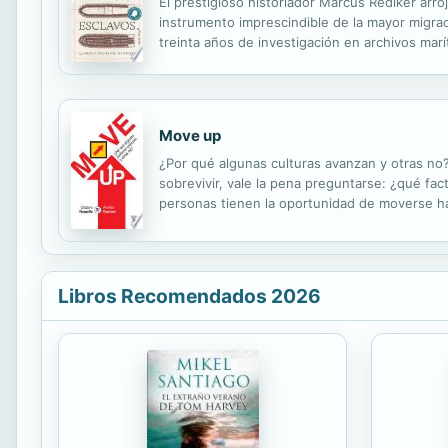
El prestigioso historiador Marcus Rediker arro
instrumento imprescindible de la mayor migraci
treinta años de investigación en archivos marí
perdido en la historia: las «cárceles flotantes»
Move up
¿Por qué algunas culturas avanzan y otras no
sobrevivir, vale la pena preguntarse: ¿qué fa
personas tienen la oportunidad de moverse ha
interrogantes, los autores del libro estudiaron
Libros Recomendados 2026