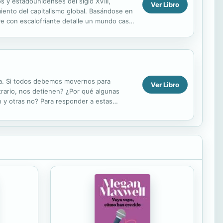
s y estadounidenses del siglo XVIII,
Ver Libro
miento del capitalismo global. Basándose en
uye con escalofriante detalle un mundo casi
iba. Si todos debemos movernos para
Ver Libro
trario, nos detienen? ¿Por qué algunas
 y otras no? Para responder a estas
 desarrollar...