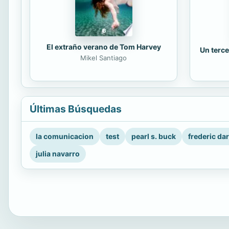
El extraño verano de Tom Harvey
Un terce
Mikel Santiago
Últimas Búsquedas
la comunicacion
test
pearl s. buck
frederic da
julia navarro