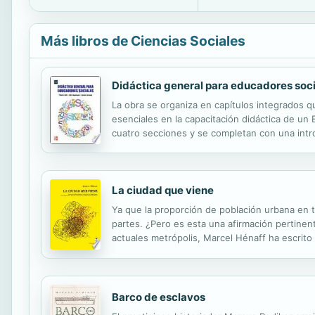
Más libros de Ciencias Sociales
Didáctica general para educadores soc
La obra se organiza en capítulos integrados
esenciales en la capacitación didáctica de un
cuatro secciones y se completan con una intro
algún punto del capítulo. Esta estructura perm
La ciudad que viene
Ya que la proporción de población urbana en t
partes. ¿Pero es esta una afirmación pertine
actuales metrópolis, Marcel Hénaff ha escrito
ciudad deja de ser un mundo, el sentido del e
Barco de esclavos