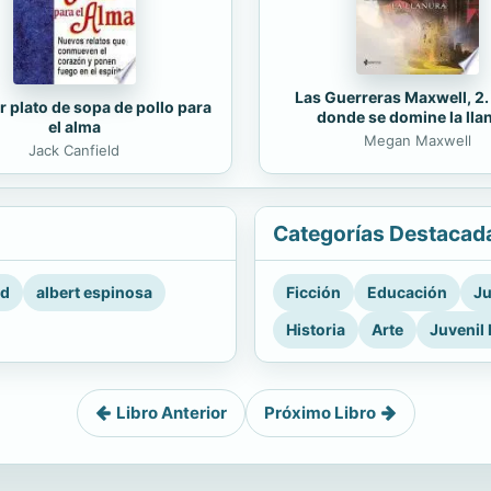
Las Guerreras Maxwell, 2
r plato de sopa de pollo para
donde se domine la lla
el alma
Megan Maxwell
Jack Canfield
Categorías Destacad
rd
albert espinosa
Ficción
Educación
Ju
Historia
Arte
Juvenil 
Libro Anterior
Próximo Libro