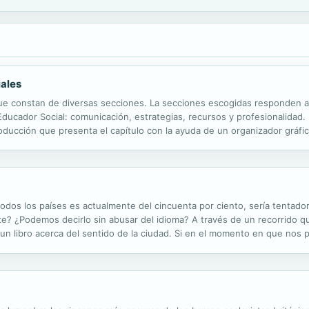
iales
 que constan de diversas secciones. La secciones escogidas responden 
 Educador Social: comunicación, estrategias, recursos y profesionalidad.
ducción que presenta el capítulo con la ayuda de un organizador gráfico
ite una doble lectura de la obra: una lectura lineal, de modo que se va..
odos los países es actualmente del cincuenta por ciento, sería tentador
nte? ¿Podemos decirlo sin abusar del idioma? A través de un recorrido 
 un libro acerca del sentido de la ciudad. Si en el momento en que nos
spacio construido solo puede ser el del espacio común, ese que aún con