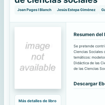
Joan Pages I Blanch
Jesús Estepa Giménez
Ga
Resumen del 
Se pretende contri
Ciencias Sociales 
temáticos: modelos
Didáctica de las C
de las Ciencias Soc
Descargar E
Más detalles de libro