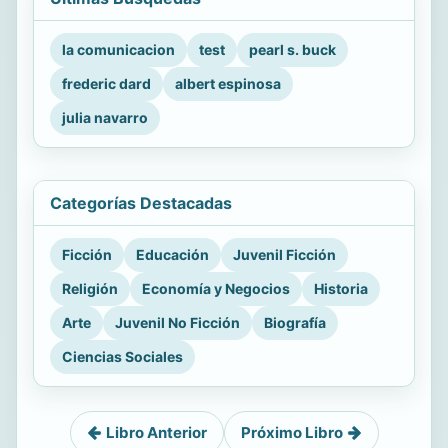
la comunicacion
test
pearl s. buck
frederic dard
albert espinosa
julia navarro
Categorías Destacadas
Ficción
Educación
Juvenil Ficción
Religión
Economía y Negocios
Historia
Arte
Juvenil No Ficción
Biografía
Ciencias Sociales
Libro Anterior
Próximo Libro