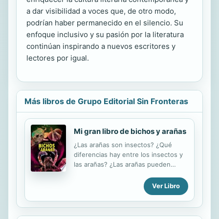
a dar visibilidad a voces que, de otro modo,
podrían haber permanecido en el silencio. Su
enfoque inclusivo y su pasión por la literatura
continúan inspirando a nuevos escritores y
lectores por igual.
Más libros de Grupo Editorial Sin Fronteras
Mi gran libro de bichos y arañas
¿Las arañas son insectos? ¿Qué
diferencias hay entre los insectos y
las arañas? ¿Las arañas pueden
matar a un ser humano? ¿Cuál es la
araña más grande? ¿Cuántas
Ver Libro
especies de arañas existen? ¿Todos
los insectos viven en cualquier parte
del planeta? ¡Las respuestas a estas