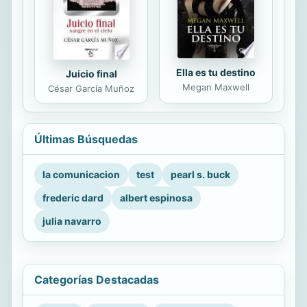
Ella es tu destino
Juicio final
Megan Maxwell
César García Muñoz
Últimas Búsquedas
la comunicacion
test
pearl s. buck
frederic dard
albert espinosa
julia navarro
Categorías Destacadas