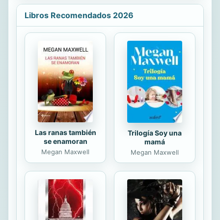
botellín de mi sidra. Julia Parks me ha
Libros Recomendados 2026
ofrecido una cantidad desorbitada
por recuperar esas fotos. Necesito
ese dinero. Debería ser dinero fácil,
pero la cosa se ha complicado. -No
sé cómo voy a entrar en esa
fraternidad. Savannah pestañea e
inclina el rostro hacia un lado como a
veces hacen los perros. Se...
Las ranas también
Trilogía Soy una
se enamoran
mamá
Megan Maxwell
Megan Maxwell