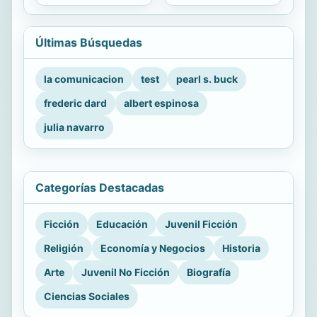
Últimas Búsquedas
la comunicacion
test
pearl s. buck
frederic dard
albert espinosa
julia navarro
Categorías Destacadas
Ficción
Educación
Juvenil Ficción
Religión
Economía y Negocios
Historia
Arte
Juvenil No Ficción
Biografía
Ciencias Sociales