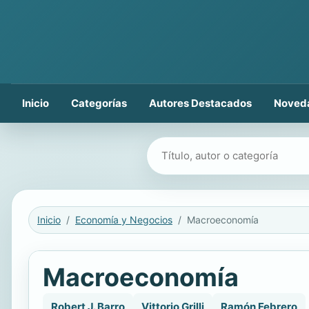
Inicio
Categorías
Autores Destacados
Noved
Buscar libros
Inicio
Economía y Negocios
Macroeconomía
Macroeconomía
Robert J. Barro
Vittorio Grilli
Ramón Febrero