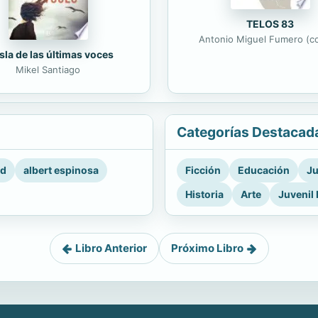
TELOS 83
Antonio Miguel Fumero (co
isla de las últimas voces
Mikel Santiago
Categorías Destacad
rd
albert espinosa
Ficción
Educación
Ju
Historia
Arte
Juvenil 
Libro Anterior
Próximo Libro