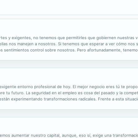
tes y exigentes, no tenemos que permitirles que gobiernen nuestras 
 ellas nos manejen a nosotros. Si tenemos que esperar a ver cómo nos
los sentimientos control sobre nosotros. Pero afortunadamente, tenemo
mientos. Si estamos dispuestos a tomar decisiones correctas independ
exigente entorno profesional de hoy. El mejor negocio eres tú te propo
re tu futuro. La seguridad en el empleo es cosa del pasado y la compe
stán experimentando transformaciones radicales. Frente a esta situaci
a, plantean que la clave para impulsar tu carrera en este entorno altam
emos aumentar nuestro capital, aunque, eso sí, exige una transformación