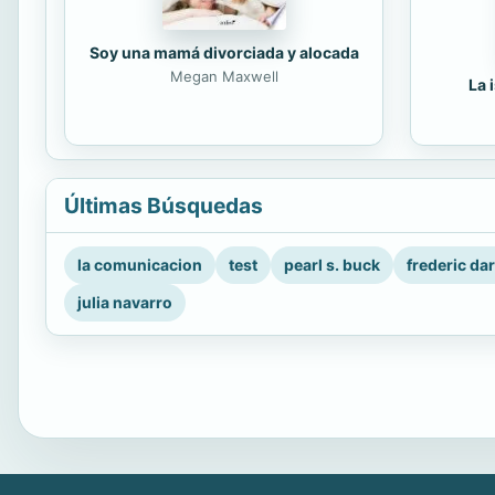
Soy una mamá divorciada y alocada
Megan Maxwell
La 
Últimas Búsquedas
la comunicacion
test
pearl s. buck
frederic da
julia navarro