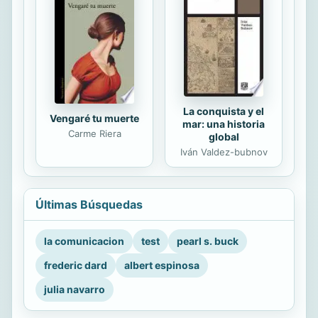
La conquista y el
Vengaré tu muerte
mar: una historia
Carme Riera
global
Iván Valdez-bubnov
Últimas Búsquedas
la comunicacion
test
pearl s. buck
frederic dard
albert espinosa
julia navarro