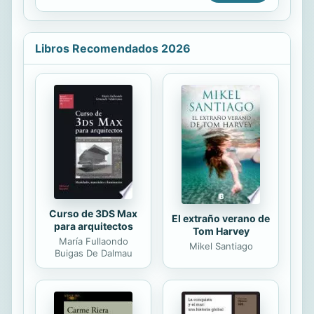
página.» Marie Claire
comérsela entre risas de la primera a
la última página! Fiona es una joven,
huérfana de madre, que tiene
Libros Recomendados 2026
«problemas» con la comida, no solo
porque ella es la encargada de
llevarla a casa y abastecer a su padre
enfermo, sino porque la sección de
precocinados ha sido su único
salvavidas ante su prematura
responsabilidad. Fiona tiene
imaginación, pero también es
realista,...
Curso de 3DS Max
El extraño verano de
para arquitectos
Tom Harvey
María Fullaondo
Mikel Santiago
Buigas De Dalmau