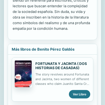
siendo un referente para escritores, críticos y
lectores que buscan entender la complejidad
de la sociedad española. Sin duda, su vida y
obra se inscriben en la historia de la literatura
como símbolos del realismo y de una profunda
empatía por la condición humana.
Más libros de Benito Pérez Galdós
FORTUNATA Y JACINTA ( DOS
HISTORIAS DE CASADAS)
The story revolves around Fortunata
and Jacinta, two women of different
classes who claim Juanito Santa Cruz
as their husband. Juanito, the scion
of a wealthy family, goes around
Ver Libro
carousing and womanizing with his
friends. In one of these episodes, he