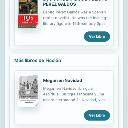
conocido como el canónico, aunque
PÉREZ GALDÓS
realmente no lo era.
Benito Pérez Galdós was a Spanish
realist novelist. He was the leading
literary figure in 19th-century Spain,
and some scholars consider him
second only to Miguel de Cervantes
Ver Libro
in stature as a Spanish novelist.
Más libros de Ficción
Megan en Navidad
Megan en Navidad ¡Un guía
espiritual, un tigre fantasma y una
madre aterradora! Es Navidad, y eso
significa que las vacaciones
escolares están cerca, ¡pero a
Ver Libro
Megan quiere terminar la escuela
todavía! El último día del trimestre de