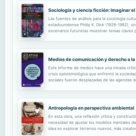
Sociología y ciencia ficción: Imaginar el
Las fuentes de análisis para la sociología cult
estadounidense Philip K. Dick (1928-1982), un
escenarios futuristas muestran temas claves p
los poderes políticos, la evolución humana. De
Medios de comunicación y derecho a la 
Este informe de medios hace una mirada crítica
crisis epistemológica que enfrentó la sociedad
sociales fueron desplazadas de las agendas d
prevalecieron, entre ellas, las manifestacione
Antropología en perspectiva ambiental
En esta obra, una reflexión crítica y construc
necesidad de ajustar los modelos mentales de c
idea es explorar terrenos nuevos, más creati
exclusivamente desde las cosmologías experimen