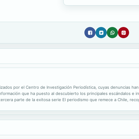
zados por el Centro de Investigación Periodística, cuyas denuncias han
 información que ha puesto al descubierto los principales escándalos e 
tercera parte de la exitosa serie El periodismo que remece a Chile, rec
últimos tres años. • Este grueso volumen, de casi 500 páginas, contien