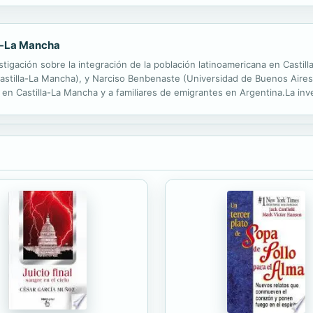
la-La Mancha
stigación sobre la integración de la población latinoamericana en Castil
stilla-La Mancha), y Narciso Benbenaste (Universidad de Buenos Aires).
 en Castilla-La Mancha y a familiares de emigrantes en Argentina.La inve
cional (AECI) y en el marco de los convenios de cooperación existentes