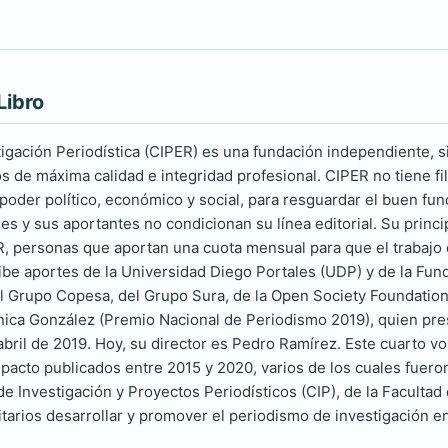
Libro
tigación Periodística (CIPER) es una fundación independiente, si
s de máxima calidad e integridad profesional. CIPER no tiene filia
l poder político, económico y social, para resguardar el buen f
s y sus aportantes no condicionan su línea editorial. Su princi
personas que aportan una cuota mensual para que el trabajo d
be aportes de la Universidad Diego Portales (UDP) y de la Fun
 Grupo Copesa, del Grupo Sura, de la Open Society Foundation,
ica González (Premio Nacional de Periodismo 2019), quien pres
 abril de 2019. Hoy, su director es Pedro Ramírez. Este cuarto
mpacto publicados entre 2015 y 2020, varios de los cuales fueron
de Investigación y Proyectos Periodísticos (CIP), de la Faculta
itarios desarrollar y promover el periodismo de investigación en