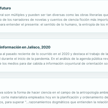
 futuro
ural son múltiples y pueden ser tan diversas como las obras literarias qu
o de los narradores de novelas y cuentos de ciencia ficción más importa
ara entender el presente: el sentido de lo humano, la entropía de los m
staca el tratamiento que da a los rostros de la otredad que se construy
información en Jalisco, 2020
 al pasado reciente de lo ocurrido en el 2020 y destaca el trabajo de l
 durante el inicio de la pandemia. En el análisis de la agenda pública 
e los medios para dar cabida a información coyuntural de orientación s
s feministas en Guadalajara. Y así como se revelan las distorsiones que 
tiva sobre la forma de hacer ciencia en el campo de la antropología ambie
orte materialista empleados hoy en la planificación y ordenamiento del 
vos, para superar "...razonamientos dogmáticos que entienden la relac
tales y naturalistas que han desacralizado la vida y la realidad ", esto