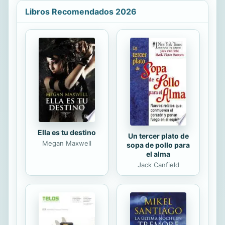
todos los ámbitos profesionales
Libros Recomendados 2026
interesados en la temática. Para ello,
la autora ha adoptado un enfoque
integral, depositando el interés en
diversos aspectos psicosociales
como estándares de excelencia,
tales como las expectativas, las
percepciones y la fidelidad del
cliente.
Ella es tu destino
Un tercer plato de
Megan Maxwell
sopa de pollo para
el alma
Jack Canfield