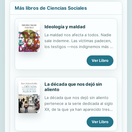
Más libros de Ciencias Sociales
Ideología y maldad
La maldad nos afecta a todos. Nadie
sale indemne. Las víctimas padecen,
los testigos —nos indignemos más o
menos—, sufrimos sus
consecuencias globales, y los
Ver Libro
victimarios han perdido, en mayor o
menor medida, su conciencia moral y
una parte de su humanidad, lo que
no los hace menos humanos, pero sí
La década que nos dejó sin
más temibles. No se trata de
aliento
atormentarnos por las infinitas
La década que nos dejó sin aliento
desgracias del mundo sin poder
pertenece a la serie dedicada al siglo
sentirnos felices ante las maldades
XX, de la que ya han aparecido tres
conocidas a diario. Pero en nuestra
volúmenes que abarcan desde 1936
condición de testigos que no
a 1959. Esta vez el tema son los
Ver Libro
deseamos consentir la maldad nos
años comprendidos entre 1973 y
apremia a reflexionar sobre el mal,