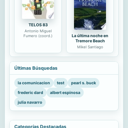
TELOS 83
Antonio Miguel
La última noche en
Fumero (coord.)
Tremore Beach
Mikel Santiago
Últimas Búsquedas
la comunicacion
test
pearl s. buck
frederic dard
albert espinosa
julia navarro
Categorías Destacadas