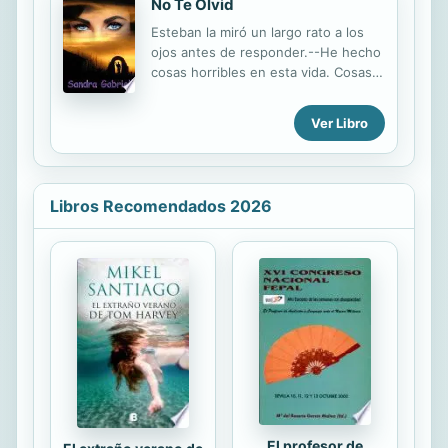
No Te Olvid
Esteban la miró un largo rato a los
ojos antes de responder.--He hecho
cosas horribles en esta vida. Cosas
que jamás podré deshacer y seguiré
haciéndolas. He robado. He mentido
Ver Libro
y he matado, pero jamás he violado a
una mujer.Al apreciar el gesto de
alivio de Marietta le aclaró, porque
no quería que se llevara una
Libros Recomendados 2026
impresión equivocada de él.--No te
equivoques. No lo he hecho
personalmente, pero no porque me
supusiera ningún problema. He
permitido que mis hombres lo
hicieran muchas veces. Si no me
hubieras mirado, suplicando mi
ayuda, el día que te conocí. Hubiera
permitido que...
El profesor de