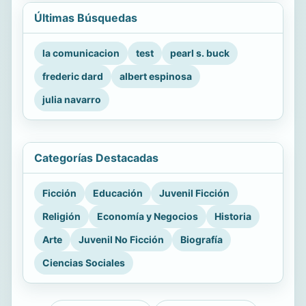
Últimas Búsquedas
la comunicacion
test
pearl s. buck
frederic dard
albert espinosa
julia navarro
Categorías Destacadas
Ficción
Educación
Juvenil Ficción
Religión
Economía y Negocios
Historia
Arte
Juvenil No Ficción
Biografía
Ciencias Sociales