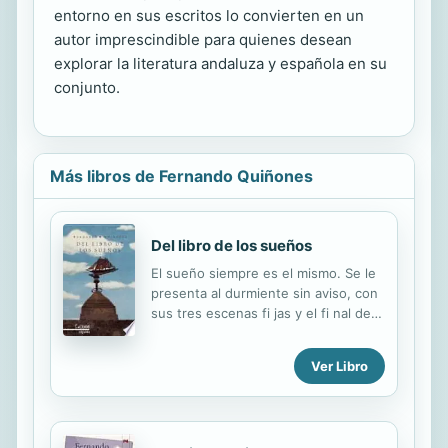
entorno en sus escritos lo convierten en un
autor imprescindible para quienes desean
explorar la literatura andaluza y española en su
conjunto.
Más libros de Fernando Quiñones
Del libro de los sueños
El sueño siempre es el mismo. Se le
presenta al durmiente sin aviso, con
sus tres escenas fi jas y el fi nal de la
última malamente interrumpido, justo
cuando la nena está a punto de
Ver Libro
desabrocharse ante su enorme tío el
botón de arriba de su blusa