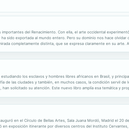
importantes del Renacimiento. Con ella, el arte occidental experimentó 
 ha sido exportada al mundo entero. Pero su dominio nos hace olvidar
mirada completamente distinta, que se expresa claramente en su arte. A 
sonal en el mundo y trata de aproximarse a algo que es en sí irrepresent
studiando los esclavos y hombres libres africanos en Brasil, y princi
fía de las ciudades y también, en muchos casos, la condición servil de 
s, han solicitado su atención. Este nuevo libro amplía esa temática y pro
nombre: los seres híbridos producidos por el mestizaje biológico en ...
auguró en el Círculo de Bellas Artes, Sala Juana Mordó, Madrid el 20 d
ió en exposición itinerante por diversos centros del Instituto Cervante