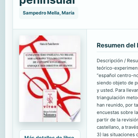
Sampedro Mella, María
Resumen del 
Descripción / Resu
teórico-experiment
“español centro-no
siendo objeto de pr
y usted. Para llev
triangulación meto
han reunido, por t
encuestas sobre la
partir de la revis
castellano, a travé
3) las situaciones 
Más detalles de libro