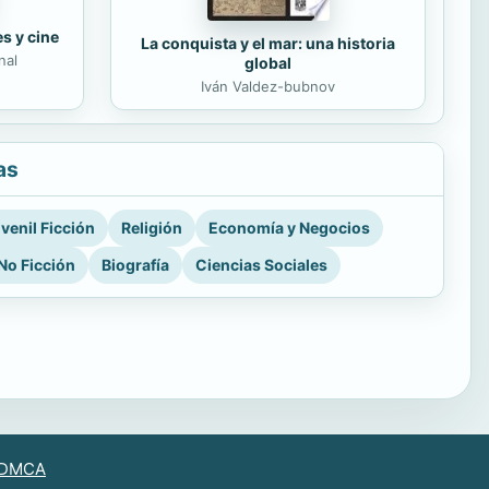
es y cine
La conquista y el mar: una historia
nal
global
Iván Valdez-bubnov
as
venil Ficción
Religión
Economía y Negocios
No Ficción
Biografía
Ciencias Sociales
DMCA