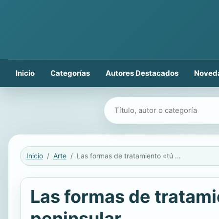
Inicio
Categorías
Autores Destacados
Noved
Buscar libros
Inicio
Arte
Las formas de tratamiento «tú y usted» en el español centro-norte peninsular
Las formas de tratami
peninsular