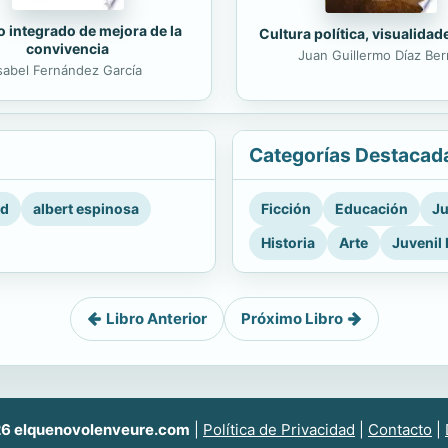
 integrado de mejora de la
Cultura política, visualidad
convivencia
Juan Guillermo Díaz Ber
sabel Fernández García
Categorías Destacad
rd
albert espinosa
Ficción
Educación
Ju
Historia
Arte
Juvenil 
Libro Anterior
Próximo Libro
6 elquenovolenveure.com
|
Política de Privacidad
|
Contacto
|