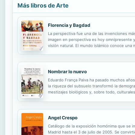
Más libros de Arte
Florencia y Bagdad
La perspectiva fue una de las invenciones más 
imagen en perspectiva es hoy omnipresente y
visión natural. El mundo islámico conoce una 
islámico no está ligado a ninguna posición per
Nombrar lo nuevo
Eduardo França Paiva ha pasado muchos años e
la riqueza del subsuelo transformó la demogra
mestizajes biológicos y, sobre todo, culturale
utilizados para nombrar a lo que no tiene aún 
Angel Crespo
Catálogo de la exposición homónima que se in
Madrid hasta el 3 de julio de 2005. Se convirt