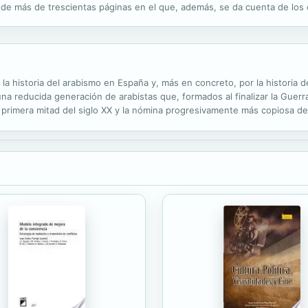
mo de más de trescientas páginas en el que, además, se da cuenta de l
s: 1. Mis caminos convergentes, un texto autobiográfico de Ángel Crespo;
 la historia del arabismo en España y, más en concreto, por la historia d
na reducida generación de arabistas que, formados al finalizar la Guerra
 primera mitad del siglo XX y la nómina progresivamente más copiosa de
aducción académica del árabe al español, detallados a lo largo de ...