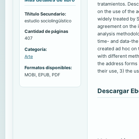
tratamientos. Desc
on the use of the 
Tñitulo Secundario:
widely treated by S
estudio sociolingüístico
agreement on the i
Cantidad de páginas
analysis methodolo
407
time- and data-the
created ad hoc on 
Categoría:
with different met
Arte
the address forms i
Formatos disponibles:
their use, 3) the u
MOBI, EPUB, PDF
Descargar E