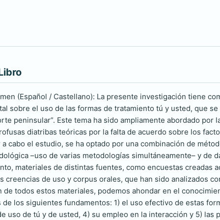
Libro
men (Español / Castellano): La presente investigación tiene com
al sobre el uso de las formas de tratamiento tú y usted, que s
rte peninsular”. Este tema ha sido ampliamente abordado por la 
ofusas diatribas teóricas por la falta de acuerdo sobre los fact
ar a cabo el estudio, se ha optado por una combinación de métod
dológica –uso de varias metodologías simultáneamente– y de dat
anto, materiales de distintas fuentes, como encuestas creadas a
s creencias de uso y corpus orales, que han sido analizados co
ión de todos estos materiales, podemos ahondar en el conocimien
s de los siguientes fundamentos: 1) el uso efectivo de estas form
de uso de tú y de usted, 4) su empleo en la interacción y 5) la