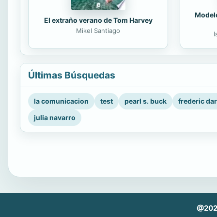
Modelo
El extraño verano de Tom Harvey
Mikel Santiago
I
Últimas Búsquedas
la comunicacion
test
pearl s. buck
frederic da
julia navarro
@202