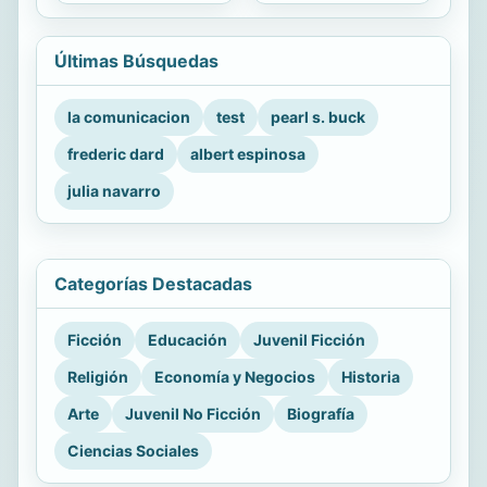
Últimas Búsquedas
la comunicacion
test
pearl s. buck
frederic dard
albert espinosa
julia navarro
Categorías Destacadas
Ficción
Educación
Juvenil Ficción
Religión
Economía y Negocios
Historia
Arte
Juvenil No Ficción
Biografía
Ciencias Sociales