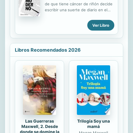
de que tiene cáncer de riñón decide
escribir una suerte de diario en el
que al hilo de sus experiencias
personales analiza lo que él define
Ver Libro
como hipermodernidad. Para ello
elige la forma epistolar y en una
quincena de emotivas cartas a sus
allegados, amigos y relaciones de
Libros Recomendados 2026
trabajo reflexiona sobre los rasgos
más distintivos de la sociedad
contemporánea: la búsqueda de
autonomía de los individuos y su
socialización en redes complejas, la
reflexividad que se apoya en la
ciencia y se aparta de las tradiciones,
la mercantilización que impregna
todas las ...
Las Guerreras
Trilogía Soy una
Maxwell, 2. Desde
mamá
donde se domine la
Megan Maxwell