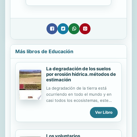
Más libros de Educación
La degradación de los suelos
por erosión hídrica. métodos de
estimación
La degradación de la tierra está
ocurriendo en todo el mundo y en
casi todos los ecosistemas, este
proceso tiene graves consecuencias
Ver Libro
medioambientales y sobre el
potencial biológico y económico de la
tierra. Uno de los mecanismos más
importantes de la degradación de la
Los voluntarios
tierra es la erosión del suelo. El