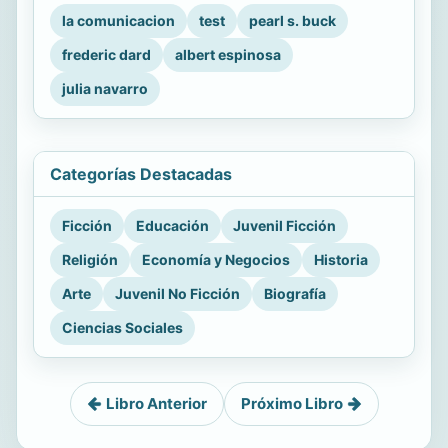
la comunicacion
test
pearl s. buck
frederic dard
albert espinosa
julia navarro
Categorías Destacadas
Ficción
Educación
Juvenil Ficción
Religión
Economía y Negocios
Historia
Arte
Juvenil No Ficción
Biografía
Ciencias Sociales
Libro Anterior
Próximo Libro