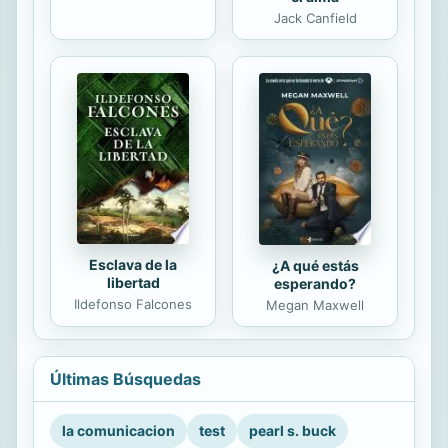
Jack Canfield
Esclava de la
¿A qué estás
libertad
esperando?
Ildefonso Falcones
Megan Maxwell
Últimas Búsquedas
la comunicacion
test
pearl s. buck