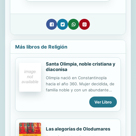
Más libros de Religión
Santa Olimpia, noble cristiana y
diaconisa
Olimpia nació en Constantinopla
hacia el año 360. Mujer decidida, de
familia noble y con un abundante
patrimonio, tras un breve matrimonio
Ver Libro
escogió el camino de la ascética y la
dedicación a la Iglesia, siendo
ordenada diaconisa. Fiel amiga del
obispo san
Las alegorías de Olodumares