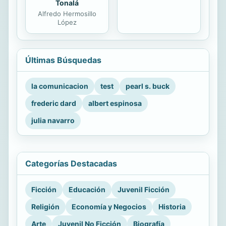
Tonalá
Alfredo Hermosillo
López
Últimas Búsquedas
la comunicacion
test
pearl s. buck
frederic dard
albert espinosa
julia navarro
Categorías Destacadas
Ficción
Educación
Juvenil Ficción
Religión
Economía y Negocios
Historia
Arte
Juvenil No Ficción
Biografía