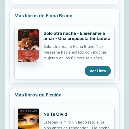
Más libros de Fiona Brand
Solo otra noche - Enséñame a
amar - Una propuesta tentadora
Solo otra noche Fiona Brand Nick
Messena había estado con muchas
mujeres en los últimos seis años,
pero no había conseguido aplacar el
deseo que sentía por Elena Lyon. La
Ver Libro
noche que hicieron el amor, sus
familias se vieron envueltas en un
escándalo que provocó que Nick se
lo replanteara todo. Pensó que no
Más libros de Ficción
volvería a tenerla... pero un secreto
familiar volvió a unirlos. Enséñame a
amar Heather MacAllister Marnie
No Te Olvid
LaTour decidió hacer algunos
cambios en su vida. Iba a convertirse
Esteban la miró un largo rato a los
en una mujer fatal costase lo que
ojos antes de responder.--He hecho