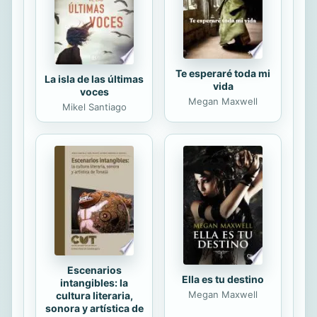
esa dura gesta. Yo, a pesar de ser
derrotado en...
Te esperaré toda mi
La isla de las últimas
vida
voces
Megan Maxwell
Mikel Santiago
Escenarios
Ella es tu destino
intangibles: la
Megan Maxwell
cultura literaria,
sonora y artística de