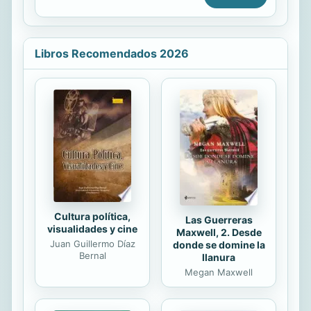
la conservación de los acervos
forestales de carbono, la gestión
sostenible de los bosques y la
mejora de los acervos de carbono
Libros Recomendados 2026
(REDD+) generará diversos
beneficios ambientales y sociales. La
distribución de beneficios REDD+ se
refiere, por lo tanto, a la voluntad
para distribuir los beneficios
derivados de este programa entre
los grupos de interés en un pais. Es
necesario crear marcos
institucionales ad hoc y...
Cultura política,
Las Guerreras
visualidades y cine
Maxwell, 2. Desde
Juan Guillermo Díaz
donde se domine la
Bernal
llanura
Megan Maxwell