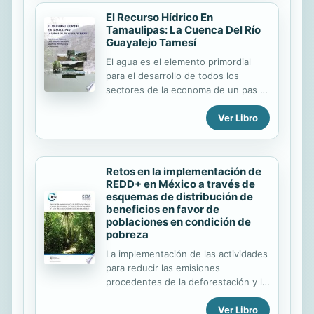
acercado a la costa. El encuentro fue
El Recurso Hídrico En
una epifanía. Las profundidades
Tamaulipas: La Cuenca Del Río
marinas empezaron a ejercer en él
Guayalejo Tamesí
una creciente fascinación, y el
El agua es el elemento primordial
resultado es este delicioso libro en
para el desarrollo de todos los
el que se suceden los episodios
sectores de la economa de un pas y
fascinantes: el bacalao que
ms an, es imprescindible para la
descubrió América, el banco de
Ver Libro
supervivencia y el bienestar de los
arenques que estuvo a punto de
seres humanos del planeta. Este
desatar un conflicto...
libro denominado El recurso hdrico
en Tamaulipas: La cuenca del Ro
Retos en la implementación de
Guayalejo Tames rene y evala
REDD+ en México a través de
informacin de diferentes fuentes
esquemas de distribución de
oficiales y de investigaciones
beneficios en favor de
realizadas, en lo referente al proceso
poblaciones en condición de
y rgimen hidrolgico del recurso
pobreza
hdrico en la cuenca del ro Guayalejo
La implementación de las actividades
Tames; en trminos de distribucin,
para reducir las emisiones
uso y gestin, disponibilidad e
procedentes de la deforestación y la
infraestructura. El libro se integra en
degradación forestal en los paises
cinco captulos. El...
Ver Libro
en desarrollo, para la promoción de