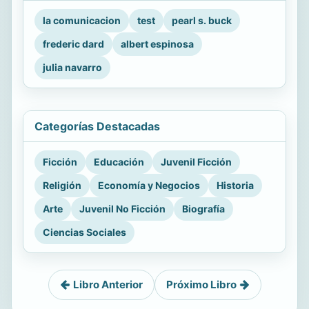
la comunicacion
test
pearl s. buck
frederic dard
albert espinosa
julia navarro
Categorías Destacadas
Ficción
Educación
Juvenil Ficción
Religión
Economía y Negocios
Historia
Arte
Juvenil No Ficción
Biografía
Ciencias Sociales
Libro Anterior
Próximo Libro