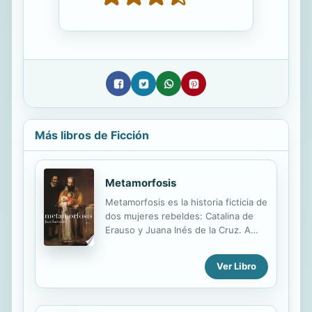
Más libros de Ficción
Metamorfosis
Metamorfosis es la historia ficticia de
dos mujeres rebeldes: Catalina de
Erauso y Juana Inés de la Cruz. A
ambos lados del Atlántico -en Europa
y en Las Indias- las dos luchan por la
Ver Libro
libertad en una sociedad que les
impide ser ellas mismas. Durante el
siglo XVII -la época de la