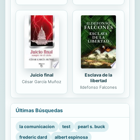
Juicio final
Esclava de la
libertad
César García Muñoz
Ildefonso Falcones
Últimas Búsquedas
la comunicacion
test
pearl s. buck
frederic dard
albert espinosa