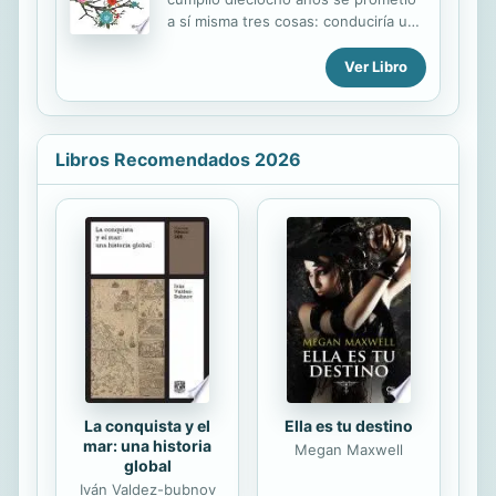
humillaciones aguanta un ególatra
a sí misma tres cosas: conduciría una
para no sucumbir a una rendición?
moto, se compraría una casa y se
¿La razón domina el instinto sexual o
valdría por sí misma. Diecinueve años
Ver Libro
viceversa? Lujuria, fantasías,
después, a punto de cumplir los
transgresión y...
cuarenta, sólo ha conseguido
apañárselas como ha podido.
Mientras su hija vive en casa, las
Libros Recomendados 2026
prioridades han sido otras, pero
cuando Emma empieza la
universidad, Anette descubre que
una cosa es ser madre soltera con
hijos, pero serlo sin ellos es energía
femenina desaprovechada. ¡Nunca
en su vida había tenido tanto tiempo
libre! ¿Se apuntará a conocer a
hombres por...
La conquista y el
Ella es tu destino
mar: una historia
Megan Maxwell
global
Iván Valdez-bubnov