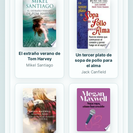
situación de injusta explotación y
denuncia de forma especial la mayor
opresión a la que se ven forzadas las
mujeres dentro del colectivo
indígena
El extraño verano de
Un tercer plato de
Tom Harvey
sopa de pollo para
Mikel Santiago
el alma
Jack Canfield