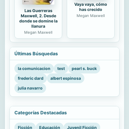
Vaya vaya, cómo
has crecido
Las Guerreras
Maxwell, 2. Desde
Megan Maxwell
donde se domine la
llanura
Megan Maxwell
Últimas Búsquedas
la comunicacion
test
pearl s. buck
frederic dard
albert espinosa
julia navarro
Categorías Destacadas
Ficción
Educación
Juvenil Ficción