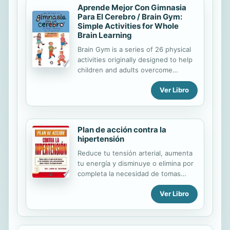
Aprende Mejor Con Gimnasia
liberadora. En esta obra se puede
Para El Cerebro / Brain Gym:
encontrar un programa práctico para
Simple Activities for Whole
el aprendizaje de normas en el aula
Brain Learning
desde la participación democrática.
Brain Gym is a series of 26 physical
activities originally designed to help
children and adults overcome
learning disabilities, but have the
Ver Libro
capacity to benefit any person in
creative, intellectual, athletic, and
personal areas by aiding the
development of neurological
Plan de acción contra la
connections in the brain. Gimnasia
hipertensión
para el cerebro es un programa de
26 actividades físicas que, aunque
Reduce tu tensión arterial, aumenta
originalmente fueron diseñadas para
tu energía y disminuye o elimina por
capacitar a infantes y adultos para
completa la necesidad de tomas
sobrellevar las llamadas ?dificultades
medicamentos con Plan de acción
de aprendizaje” pueden beneficiar a
Ver Libro
para el control de la hipertensión.
cualquier persona que la practique.
Basado en contrastadas
Los 26 ejercicios desarrollan las...
investigaciones, este plan -basado
en el conocimiento de la enfermedad