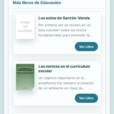
Más libros de Educación
Los autos de Garzón-Varela
Por primera vez se reúnen en un
solo volumen todos los textos
fundamentales para entender la
mayor polémica judicial de la historia
reciente de España. Un libro
Ver Libro
imprescindible para aquellos que
quieran forjarse una opinión propia
frente al ruido mediático y las
posiciones preconcebidas.
Las normas en el currículum
escolar
Un objetivo importante en la
enseñanza fue siempre la creación
de un ambiente en clase de
disciplina y organización, pero con el
Ver Libro
deseo de lograr este objetivo, no
desde el miedo o la autoridad
manifiesta, sino desde el grupo,
mediante la convicción y la autoridad