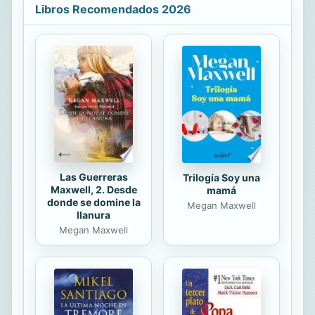
y especialmente en la práctica de
Libros Recomendados 2026
ejercicio físico específico- te
brindará una ayuda excepcional y
natural para controlar tu dieta,
mejorar tu salud y reducir tu
hipertensión. Utiliza los ejemplos de
los programas que aparecen en
estas páginas o adapta uno de ellos
a tus propias necesidades y mejora
así tu fuerza,...
Las Guerreras
Trilogía Soy una
Maxwell, 2. Desde
mamá
donde se domine la
Megan Maxwell
llanura
Megan Maxwell