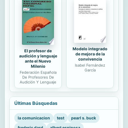
Modelo integrado
El profesor de
de mejora de la
audición y lenguaje
convivencia
ante el Nuevo
Isabel Fernández
Milenio
García
Federación Española
De Profesores De
Audición Y Lenguaje
Últimas Búsquedas
la comunicacion
test
pearl s. buck
frederic dard
albert espinosa