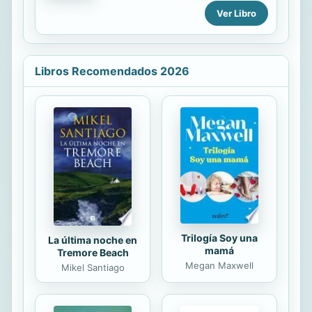
Narrador des de la seva infància, a
Vietnam. Reseña: «Sin ninguna duda,
Ver Libro
Pel cantó de Swann, fins a la
esta novela ambiciosa y...
maduresa, a El temps recobrat; un
camí de descoberta i creixement
vers la realització de la vocació
Libros Recomendados 2026
d'escriptor. El temps, l'amor, la
gelosia, l'art, l'individu enfront de la
societat, la mort... És una obra total
que conté en ella mateixa una
filosofia i encara avui ens interpel·la
amb tota la seva força creativa, ara
en la traducció —acurada i
respectuosa amb l'estil sinuós de
l'autor— de...
Trilogía Soy una
La última noche en
mamá
Tremore Beach
Megan Maxwell
Mikel Santiago