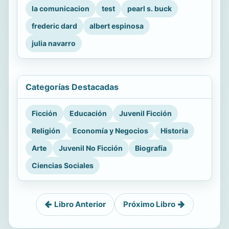
la comunicacion
test
pearl s. buck
frederic dard
albert espinosa
julia navarro
Categorías Destacadas
Ficción
Educación
Juvenil Ficción
Religión
Economía y Negocios
Historia
Arte
Juvenil No Ficción
Biografía
Ciencias Sociales
Libro Anterior
Próximo Libro