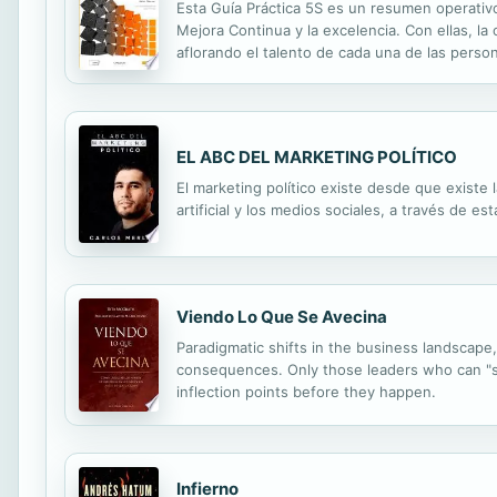
Esta Guía Práctica 5S es un resumen operativo 
Mejora Continua y la excelencia. Con ellas, la
aflorando el talento de cada una de las perso
empresas, material de soporte y anécdotas par
EL ABC DEL MARKETING POLÍTICO
El marketing político existe desde que existe l
artificial y los medios sociales, a través de
Viendo Lo Que Se Avecina
Paradigmatic shifts in the business landscape,
consequences. Only those leaders who can "se
inflection points before they happen.
Infierno