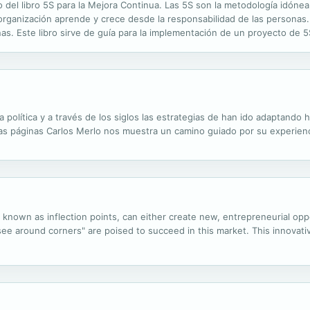
del libro 5S para la Mejora Continua. Las 5S son la metodología idónea pa
 organización aprende y crece desde la responsabilidad de las personas.
nas. Este libro sirve de guía para la implementación de un proyecto de 
a fomentar el aprendizaje y alcanzar el éxito en la implementación de ..
a política y a través de los siglos las estrategias de han ido adaptando ha
 estas páginas Carlos Merlo nos muestra un camino guiado por su experien
 known as inflection points, can either create new, entrepreneurial opp
e around corners" are poised to succeed in this market. This innovati