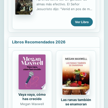
esencial de aprendizaje y consulta,
almas más efectivo. El Señor
presentado en forma amena, sencilla
Jesucristo dijo: “Venid en pos de mí,
y accesible, que de seguro te
y os haré pescadores de hombres”.
complacerá y estimulará a
Si en verdad estamos seguiendo a
profundizar en el tema.
Ver Libro
Jesús, entonces vamos a alcanzar
otros para Él. Ha habido muchísimas
personas alrededor del mundo que
han dicho algo asi: “¿Por qué no vino
Libros Recomendados 2026
alguien antes para decirnos acerca
del evangelio de Cristo? ¿Por qué
nadie nos dijo la verdad que podría
ponernos en libertad? Mi familia
murió y fue al infierno. ¿Por qué
nadie los alcanzó para Cristo, antes
de que fuera demasiado tarde?” Si
solo les habláramos a...
Vaya vaya, cómo
has crecido
Las ranas también
se enamoran
Megan Maxwell