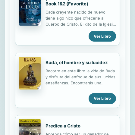
convincente.
Book 1&2 (Favorite)
Cada creyente nacido de nuevo
tiene algo nico que ofrecerle al
Cuerpo de Cristo. El xito de la Iglesia
depende de todas sus partes. Todos
Ver Libro
en la iglesia local deben llevar el
espritu de un Escudero. Es el corazn
de un siervo. Para ser el mayor en el
Reino hay que ser siervo de todos.
Buda, el hombre y su lucidez
Recorre en este libro la vida de Buda
y disfruta del enfoque de sus lucidas
enseñanzas. Encontrarás una
explicación de los principales temas
budistas y conocerás del camino
Ver Libro
espiritual, que inspira hoy a millones
de personas en el mundo
posibilitándoles enfocar una vida de
modo compasivo e inteligente;
concebido de paz, ecuanimidad,
Predica a Cristo
generosidad y regocijo. Es un libro
Aprenda cómo ser un ganador de