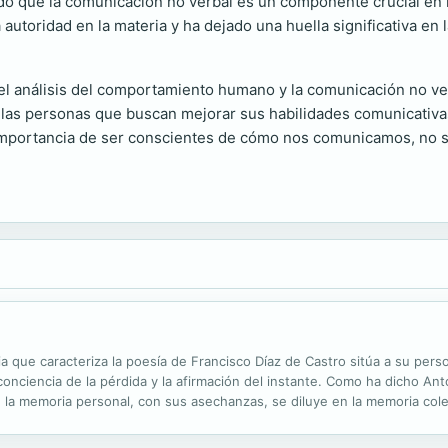
rado que la comunicación no verbal es un componente crucial e
autoridad en la materia y ha dejado una huella significativa e
l análisis del comportamiento humano y la comunicación no ver
las personas que buscan mejorar sus habilidades comunicativas.
importancia de ser conscientes de cómo nos comunicamos, no so
a que caracteriza la poesía de Francisco Díaz de Castro sitúa a su pers
onciencia de la pérdida y la afirmación del instante. Como ha dicho Ant
 la memoria personal, con sus asechanzas, se diluye en la memoria colect
nce moral en presente y sin excusas recuperan signos, nombres,...