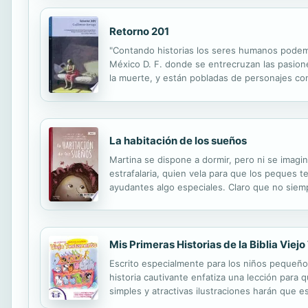
Retorno 201
"Contando historias los seres humanos podemo
México D. F. donde se entrecruzan las pasiones
la muerte, y están pobladas de personajes co
la más terrible violencia, entre la búsqueda y 
La habitación de los sueños
Martina se dispone a dormir, pero ni se imagi
estrafalaria, quien vela para que los peques 
ayudantes algo especiales. Claro que no siempr
trabajar en clase, donde, a través de sus div
Mis Primeras Historias de la Biblia Vie
Escrito especialmente para los niños pequeños,
historia cautivante enfatiza una lección para 
simples y atractivas ilustraciones harán que e
Historia de Noé, El Arco Iris Hermoso de Dios,