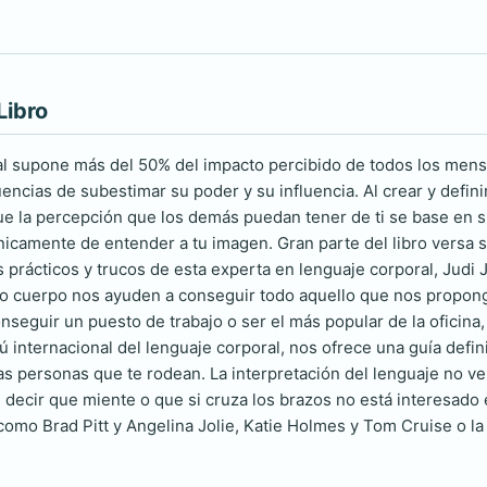
Libro
al supone más del 50% del impacto percibido de todos los mensaj
ncias de subestimar su poder y su influencia. Al crear y definir 
ue la percepción que los demás puedan tener de ti se base en s
únicamente de entender a tu imagen. Gran parte del libro versa 
s prácticos y trucos de esta experta en lenguaje corporal, Jud
o cuerpo nos ayuden a conseguir todo aquello que nos propong
onseguir un puesto de trabajo o ser el más popular de la oficin
ú internacional del lenguaje corporal, nos ofrece una guía defin
as personas que te rodean. La interpretación del lenguaje no ve
e decir que miente o que si cruza los brazos no está interesado 
como Brad Pitt y Angelina Jolie, Katie Holmes y Tom Cruise o la