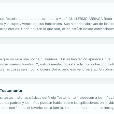
s festejar los hondos dolores de la vida." GUILLERMO ARRIAGA Retorno
 y la supervivencia de sus habitantes. Sus historias abrevan de los dos
ntradictorios. Unos ocultan lo que son, otros actúan desde conviccione
el descubrimiento, entre la dignidad y la caída al abismo. Por encima de t
na que no será una noche cualquiera... En su habitación aparece Onira,
tengan sueños bonitos. Y, naturalmente, no está sola, no podría con to
e las cosas salen como quiere Onira, pero eso ya lo veréis... Un obra d
ertidos personajes y pegadizas canciones, compartir mensajes de amistad
jo Testamento
 ¡estas historias clásicas del Viejo Testamento introducen a los niños a
que los padres y los niños puedan hablar sobre las aplicaciones en la vid
sta colección sea el favorito de la familia. Los doce relatos que se incl
 Padre Abraham, El Mar Rojo, Josué Peleo la Batalla de Jericó, La...