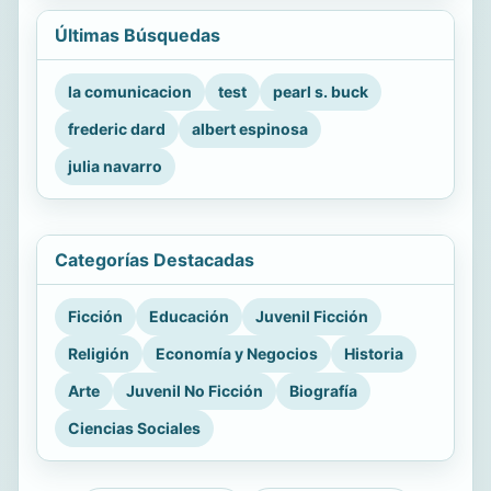
Últimas Búsquedas
la comunicacion
test
pearl s. buck
frederic dard
albert espinosa
julia navarro
Categorías Destacadas
Ficción
Educación
Juvenil Ficción
Religión
Economía y Negocios
Historia
Arte
Juvenil No Ficción
Biografía
Ciencias Sociales