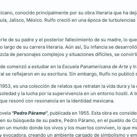
icano, conocido principalmente por su obra literaria que ha deja
ula
, Jalisco, México. Rulfo creció en una época de turbulencias p
 de su padre y el posterior fallecimiento de su madre, lo que l
 largo de su carrera literaria. Aún así, Su infancia se desarrol
zcla de personajes complejos y situaciones difíciles, se convirt
nde comenzó a estudiar en la
Escuela Panamericana de Arte
y tr
al se reflejaron en su escritura. Sin embargo, Rulfo no publicó 
 1953, es una colección de relatos que retratan la vida dura y 
soledad y la lucha por la supervivencia en un entorno hostil. A 
 que resonó con resonancia en la identidad mexicana.
novela
"Pedro Páramo"
, publicada en 1955. Esta obra es conside
 en su búsqueda de su padre, Pedro Páramo, en el pueblo de Co
a en un mundo donde los vivos y los muertos conviven, lo que mu
ica y evocadora, creando un ambiente cargado de simbolismo y em