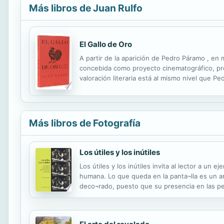
Más libros de Juan Rulfo
El Gallo de Oro
A partir de la aparición de Pedro Páramo , en
concebida como proyecto cinematográfico, pr
valoración literaria está al mismo nivel que P
Carlos González Boixo y Douglas J. Weatherford,
Más libros de Fotografía
Los útiles y los inútiles
Los útiles y los inútiles invita al lector a un 
humana. Lo que queda en la panta¬lla es un am
deco¬rado, puesto que su presencia en las pel
representación. Es con mirada interdisciplinar