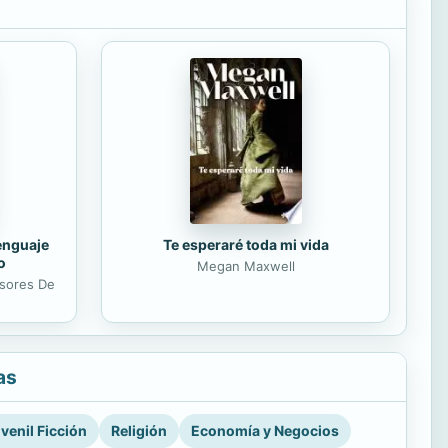
lenguaje
Te esperaré toda mi vida
o
Megan Maxwell
esores De
as
venil Ficción
Religión
Economía y Negocios