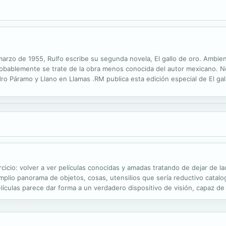
 marzo de 1955, Rulfo escribe su segunda novela, El gallo de oro. Ambie
obablemente se trate de la obra menos conocida del autor mexicano. N
edro Páramo y Llano en Llamas .RM publica esta edición especial de El ga
 sobre la naturaleza literaria de esta narración, a la que se incorporan
ejercicio: volver a ver películas conocidas y amadas tratando de dejar de l
plio panorama de objetos, cosas, utensilios que sería reductivo cataloga
ículas parece dar forma a un verdadero dispositivo de visión, capaz de
 como Los útiles y los inútiles quiere aventurarse en ese mundo...