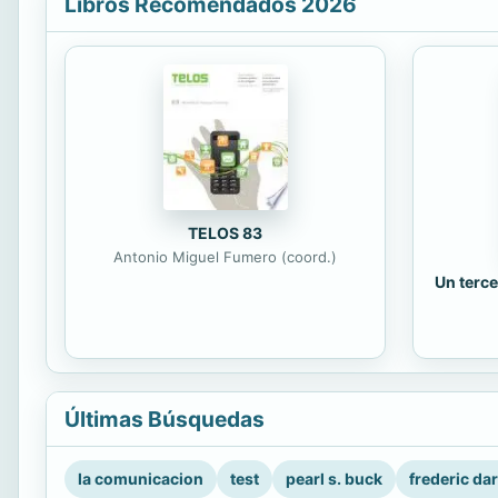
Libros Recomendados 2026
TELOS 83
Antonio Miguel Fumero (coord.)
Un terce
Últimas Búsquedas
la comunicacion
test
pearl s. buck
frederic da