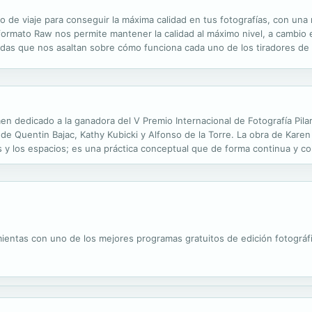
ro de viaje para conseguir la máxima calidad en tus fotografías, con un
formato Raw nos permite mantener la calidad al máximo nivel, a cambio 
udas que nos asaltan sobre cómo funciona cada uno de los tiradores d
odología de trabajo a través de ejemplos con instrucciones detalladas pa
en dedicado a la ganadora del V Premio Internacional de Fotografía Pila
s de Quentin Bajac, Kathy Kubicki y Alfonso de la Torre. La obra de Ka
os y los espacios; es una práctica conceptual que de forma continua y co
de instituciones, para explorar el lenguaje, el deseo, el género y...
entas con uno de los mejores programas gratuitos de edición fotográfi