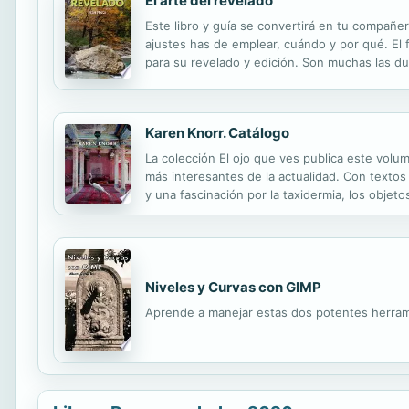
El arte del revelado
Este libro y guía se convertirá en tu compañe
ajustes has de emplear, cuándo y por qué. El 
para su revelado y edición. Son muchas las d
revelado. El autor desarrolla una completa met
Karen Knorr. Catálogo
La colección El ojo que ves publica este volum
más interesantes de la actualidad. Con texto
y una fascinación por la taxidermia, los objet
Knorr abarca el pluralismo y la deconstrucción 
Niveles y Curvas con GIMP
Aprende a manejar estas dos potentes herrami