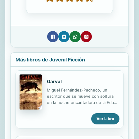
Más libros de Juvenil Ficción
Garval
Miguel Fernández-Pacheco, un
escritor que se mueve con soltura
en la noche encantadora de la Edad
Media, juega de nuevo la apuesta de
Odo de Cheriton, combinando la
Ver Libro
certeza de nuestra ferocidad y
oponiéndola a la brutalidad inocente
de la naturaleza. Con elementos