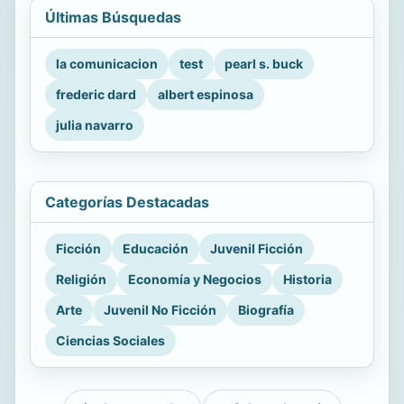
Últimas Búsquedas
la comunicacion
test
pearl s. buck
frederic dard
albert espinosa
julia navarro
Categorías Destacadas
Ficción
Educación
Juvenil Ficción
Religión
Economía y Negocios
Historia
Arte
Juvenil No Ficción
Biografía
Ciencias Sociales