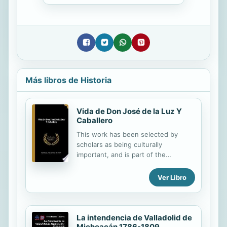
Más libros de Historia
Vida de Don José de la Luz Y
Caballero
This work has been selected by
scholars as being culturally
important, and is part of the
knowledge base of civilization as we
know it. This work was reproduced
Ver Libro
from the original artifact, and
remains as true to the original work
as possible. Therefore, you will see
the original copyright references,
La intendencia de Valladolid de
library stamps (as most of these
Michoacán 1786-1809