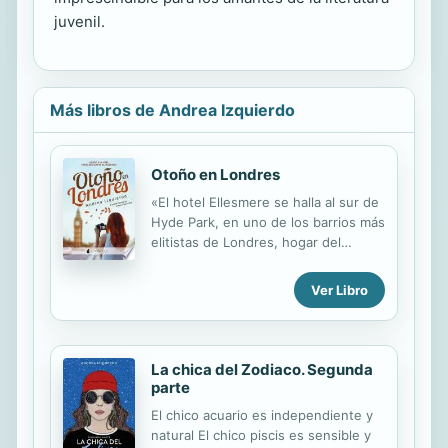
juvenil.
Más libros de Andrea Izquierdo
Otoño en Londres
«El hotel Ellesmere se halla al sur de
Hyde Park, en uno de los barrios más
elitistas de Londres, hogar del
creador de Peter Pan: el célebre
South Kensington». Allí va a parar
Ver Libro
LILY, admitida en la universidad
gracias a una beca y atónita por su
lujosa residencia. Para MEREDITH,
ese ambiente es muy común, al igual
La chica del Zodiaco. Segunda
que para AVA, más interesada en
parte
que sus secretos no salgan a la luz
El chico acuario es independiente y
pese a la insistencia de CONNOR,
natural El chico piscis es sensible y
ese chico coreano que siempre