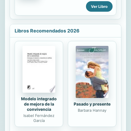
un secreto, y algunos secretos son
de investigación, que desestima las
Ver Libro
peligrosos... *** Ellery tiene
pruebas para encontrar al culpable.
diecisiete años y una obsesión con
el misterio. La...
Libros Recomendados 2026
Modelo integrado
de mejora de la
Pasado y presente
convivencia
Barbara Hannay
Isabel Fernández
García