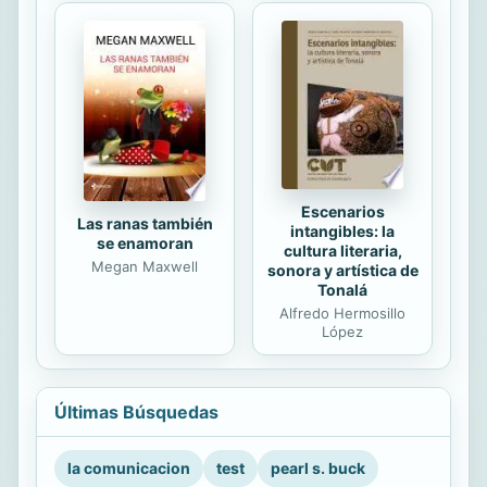
Escenarios
Las ranas también
intangibles: la
se enamoran
cultura literaria,
Megan Maxwell
sonora y artística de
Tonalá
Alfredo Hermosillo
López
Últimas Búsquedas
la comunicacion
test
pearl s. buck