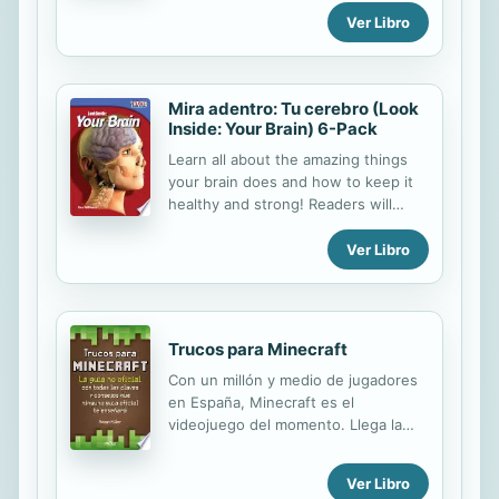
pictures and touch and feel
Ver Libro
elements.
Mira adentro: Tu cerebro (Look
Inside: Your Brain) 6-Pack
Learn all about the amazing things
your brain does and how to keep it
healthy and strong! Readers will
discover the anatomy of the brain
including neurons, the cerebellum,
Ver Libro
and the nervous system. Using
vibrant images and informational text
in conjunction with supportive
diagrams, this Spanish-translated
Trucos para Minecraft
nonfiction title encourages readers
Con un millón y medio de jugadores
to learn all about (and use) their
en España, Minecraft es el
brains. This 6-Pack includes six
videojuego del momento. Llega la
copies of this title and a lesson plan.
guía NO OFICIAL con los mejores
trucos para mejorar rápidamente tu
Ver Libro
nivel de juego. Con más de 50