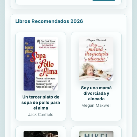
millones de jugadores registrados,
Minecraft se ha convertido en un
auténtico fenómeno de masas. Sin
Libros Recomendados 2026
duda el videojuego del momento.
Esta guía, escrita por un gurú del
Minecraft, te explica los trucos y
técnicas que debes conocer para
descubrir todas las posibilidades que
ofrece el videojuego. ¡Nunca más
volverás a encontrarte atrapado!
Soy una mamá
divorciada y
Un tercer plato de
alocada
sopa de pollo para
Megan Maxwell
el alma
Jack Canfield