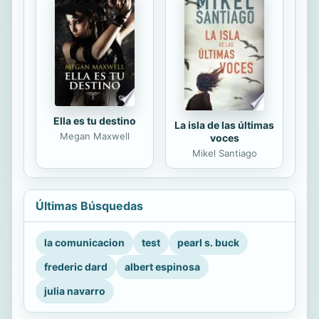
Ella es tu destino
La isla de las últimas
Megan Maxwell
voces
Mikel Santiago
Últimas Búsquedas
la comunicacion
test
pearl s. buck
frederic dard
albert espinosa
julia navarro