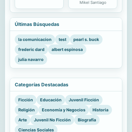
Mikel Santiago
Últimas Búsquedas
la comunicacion
test
pearl s. buck
frederic dard
albert espinosa
julia navarro
Categorías Destacadas
Ficción
Educación
Juvenil Ficción
Religión
Economía y Negocios
Historia
Arte
Juvenil No Ficción
Biografía
Ciencias Sociales