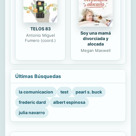
TELOS 83
Soy una mamá
Antonio Miguel
divorciada y
Fumero (coord.)
alocada
Megan Maxwell
Últimas Búsquedas
la comunicacion
test
pearl s. buck
frederic dard
albert espinosa
julia navarro