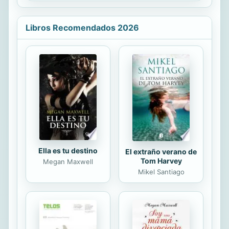
fragmentos de los comentarios de
todos sin...
los Padres sobre la Escritura y las
enseñanzas de los santos y de los
Libros Recomendados 2026
intérpretes modernos de la historia
humana.
Ella es tu destino
El extraño verano de
Tom Harvey
Megan Maxwell
Mikel Santiago