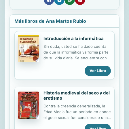
Más libros de Ana Martos Rubio
Introducción a la informática
Sin duda, usted se ha dado cuenta
de que la informática ya forma parte
de su vida diaria. Se encuentra con
ella en el banco, en el ocio, en la
cultura, en los viajes... Y le llama la
Ver Libro
atención. Todos a su alrededor la
emplean ¿por qué usted no? Si
usted se encuentra en esa edad en
Historia medieval del sexo y del
la que después de haber disfrutado
erotismo
de muchas cosas no quiere perderse
nada del mundo actual, acérquese a
Contra la creencia generalizada, la
la informática. Compruebe que no
Edad Media fue un periodo en donde
sólo es un recurso escolar o laboral,
el goce sexual fue considerado una
sino que es también para usted, al
prioridad médica y se escribieron
que puede acceder con un poco de
Ver Libro
numerosos tratados sobre erotismo.