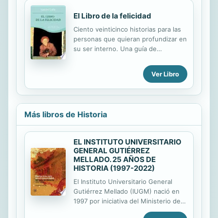
a la Sabiduría y que reportan
enseñanzas para el despertar de la
El Libro de la felicidad
consciencia y completar la evolución
Ciento veinticinco historias para las
del espíritu. Abordando a los más
personas que quieran profundizar en
famosos y prestigiosos maestros de
su ser interno. Una guía de
todos los tiempos, el objetivo de
meditación para encontrar la armonía
este libro es ofrecer la posibilidad de
mental, la salud emocional y la paz
comprender y asimilar el Dharma, o
Ver Libro
interior. Junto con El libro de la
enseñanza espiritual.
serenidad y El libro del amor, esta
obra completa la trilogía con la que el
autor ayuda a vivir con equilibrio.
Más libros de Historia
EL INSTITUTO UNIVERSITARIO
GENERAL GUTIÉRREZ
MELLADO. 25 AÑOS DE
HISTORIA (1997-2022)
El Instituto Universitario General
Gutiérrez Mellado (IUGM) nació en
1997 por iniciativa del Ministerio de
Defensa y quedó adscrito a la UNED