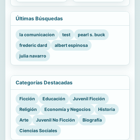
Últimas Búsquedas
la comunicacion
test
pearl s. buck
frederic dard
albert espinosa
julia navarro
Categorías Destacadas
Ficción
Educación
Juvenil Ficción
Religión
Economía y Negocios
Historia
Arte
Juvenil No Ficción
Biografía
Ciencias Sociales