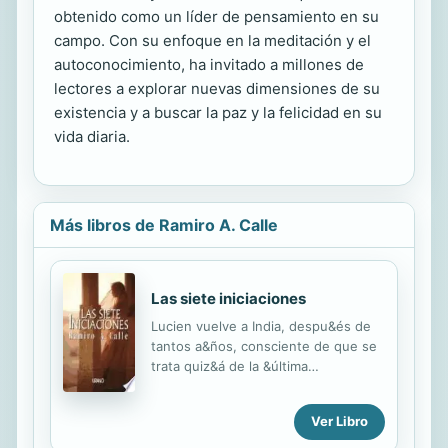
obtenido como un líder de pensamiento en su
campo. Con su enfoque en la meditación y el
autoconocimiento, ha invitado a millones de
lectores a explorar nuevas dimensiones de su
existencia y a buscar la paz y la felicidad en su
vida diaria.
Más libros de Ramiro A. Calle
Las siete iniciaciones
Lucien vuelve a India, despu&és de
tantos a&ños, consciente de que se
trata quiz&á de la &última
oportunidad para encontrarse a s&í
mismo. Marta, la mujer a quien
Ver Libro
amaba con locura, acaba de morir
(&«El sol nace, el sol se pone.